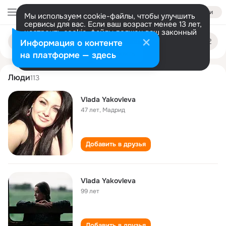
Войти
Мы используем cookie-файлы, чтобы улучшить
сервисы для вас. Если ваш возраст менее 13 лет,
настроить cookie-файлы должен ваш законный
vlada yakovleva
Поиск
представитель.
Больше информации
Информация о контенте
по
людям
Разрешить все
Настроить
на платформе — здесь
Люди
113
Vlada Yakovleva
47 лет
,
Мадрид
Добавить в друзья
Vlada Yakovleva
99 лет
Добавить в друзья