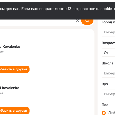
ы для вас. Если ваш возраст менее 13 лет, настроить cooki
Город 
Возрас
d Kovalenko
лет
Школа
бавить в друзья
Вуз
d kovalenko
лет
Пол
бавить в друзья
Лю