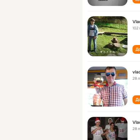
Vla
102 
До
vla
28 
До
Vla
28 