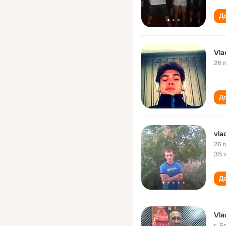
До
Vla
28 
До
vla
26 
35 
До
Vla
г. Б