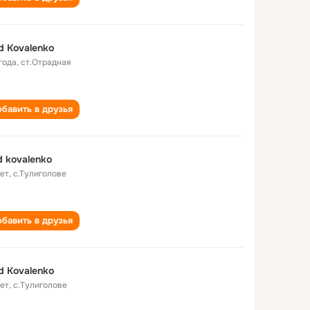
d Kovalenko
года
,
ст.Отрадная
бавить в друзья
d kovalenko
лет
,
с.Тулиголове
бавить в друзья
d Kovalenko
лет
,
c.Тулиголове