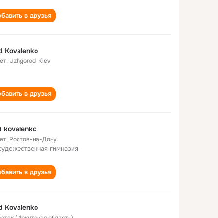
бавить в друзья
d Kovalenko
лет
,
Uzhgorod-Kiev
бавить в друзья
d kovalenko
лет
,
Ростов-на-Дону
художественная гимназия
бавить в друзья
d Kovalenko
ратск (Иркутская область)