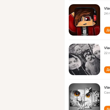
Vla
24 
До
Vla
22 
До
Vla
Сан
До