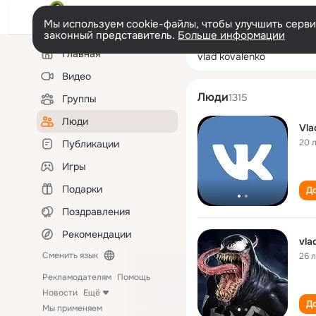
Мы используем cookie-файлы, чтобы улучшить сервис
законный представитель.
Больше информации
Левая
Поиск
Главная
vlad kovalenko
колонка
по
людям
Видео
Люди
1315
Группы
Люди
Vla
20 
Публикации
Игры
Подарки
До
Поздравления
Рекомендации
vla
Сменить язык
26 
Рекламодателям
Помощь
Новости
Ещё
До
Мы применяем