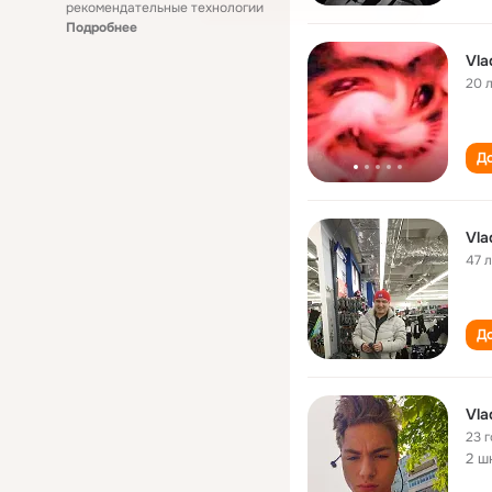
рекомендательные технологии
Подробнее
Vla
20 
До
Vla
47 
До
Vla
23 
2 ш