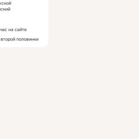
жской
ский
час на сайте
 второй половинки