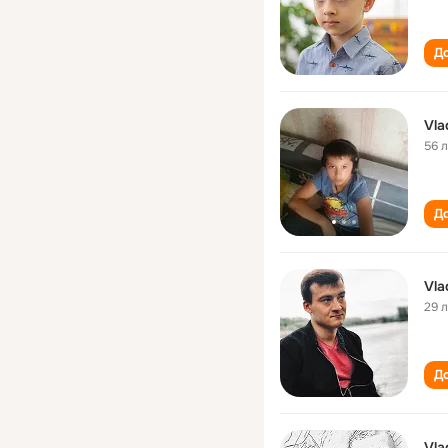
До
Vla
56 
До
Vla
29 
До
Vla