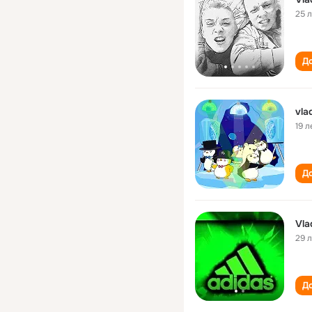
25 
До
vla
19 л
До
Vla
29 
До