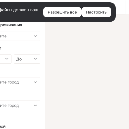
Войти
e-файлы должен ваш
Разрешить все
Настроить
Правая
колонка
проживания
т
бой