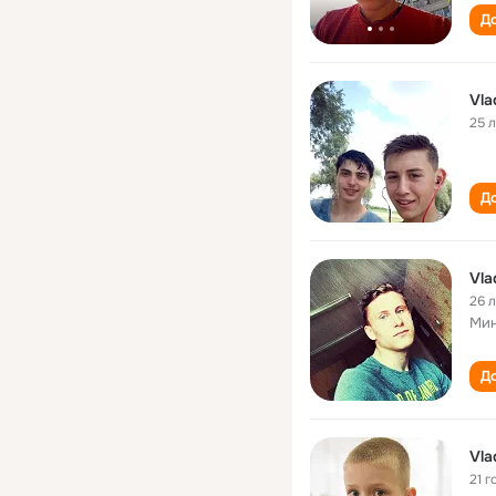
До
Vla
25 
До
Vla
26 
Мин
До
Vla
21 г