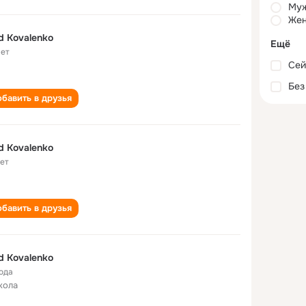
Му
Жен
d Kovalenko
Ещё
лет
Сей
Без
бавить в друзья
d Kovalenko
лет
бавить в друзья
d Kovalenko
года
кола