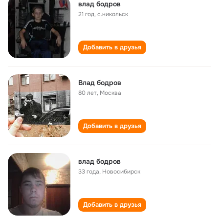
влад бодров
21 год
,
с.никольск
Добавить в друзья
Влад бодров
80 лет
,
Москва
Добавить в друзья
влaд бодров
33 года
,
Новосибирск
Добавить в друзья