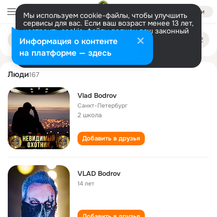
Войти
Мы используем cookie-файлы, чтобы улучшить
сервисы для вас. Если ваш возраст менее 13 лет,
настроить cookie-файлы должен ваш законный
vlad bodrov
Поиск
представитель.
Больше информации
Информация о контенте
по
людям
Разрешить все
Настроить
на платформе — здесь
Люди
167
Vlad Bodrov
Санкт-Петербург
2 школа
Добавить в друзья
VLAD Bodrov
14 лет
Добавить в друзья