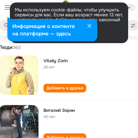
Войти
Мы используем cookie-файлы, чтобы улучшить
сервисы для вас. Если ваш возраст менее 13 лет,
настроить cookie-файлы должен ваш законный
vitaliy zorin
Поиск
представитель.
Больше информации
Информация о контенте
по
людям
Разрешить все
Настроить
на платформе — здесь
Люди
360
Vitaliy Zorin
26 лет
Добавить в друзья
Виталий Зорин
40 лет
Добавить в друзья