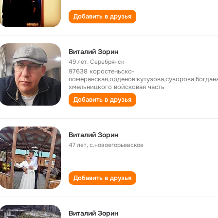
Добавить в друзья
Виталий Зорин
49 лет
,
Серебрянск
97638 коростеньско-
померанская,орденов:кутузова,суворова,богдан
хмельницкого войсковая часть
Добавить в друзья
Виталий Зорин
47 лет
,
с.новоегорьевское
Добавить в друзья
Виталий Зорин