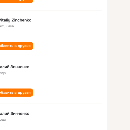
Vitaliy Zinchenko
лет
,
Киев
бавить в друзья
алий Зинченко
года
бавить в друзья
алий Зинченко
года