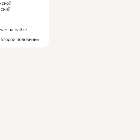
жской
ский
час на сайте
 второй половинки