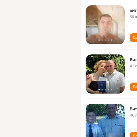
вит
56 
До
Вит
43 
До
Вит
46 
До