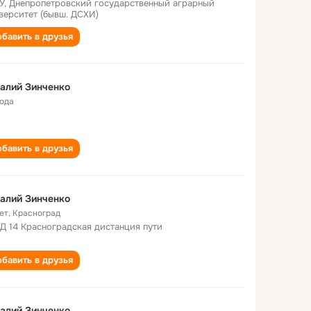
У, Днепропетровский государственный аграрный
верситет (бывш. ДСХИ)
бавить в друзья
Виталий Зинченко
года
бавить в друзья
алий Зинченко
ет
,
Красноград
 14 Красноградская дистанция пути
бавить в друзья
алий Зинченко