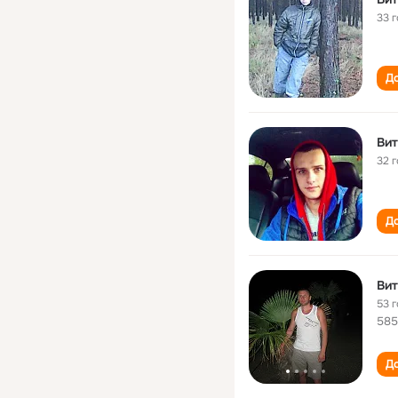
33 
До
Вит
32 
До
Вит
53 
58
До