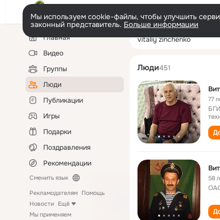
Мы используем cookie-файлы, чтобы улучшить сервис
законный представитель.
Больше информации
Левая
Поиск
Главная
vitaliy zinchenk
колонка
по
людям
Видео
Люди
451
Группы
Люди
Вит
77 л
Публикации
БГИ
Игры
тех
Подарки
До
Поздравления
Рекомендации
Вит
Сменить язык
58 
ОАО
Рекламодателям
Помощь
Новости
Ещё
До
Мы применяем