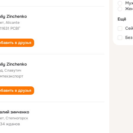
Му
Жен
aliy Zinchenko
Ещё
лет
,
Alicante
Сей
 11631 РСВГ
Без
бавить в друзья
aliy Zinchenko
од
,
Славутич
мтехэкспорт
бавить в друзья
алий зинченко
лет
,
Степногорск
34 жданов