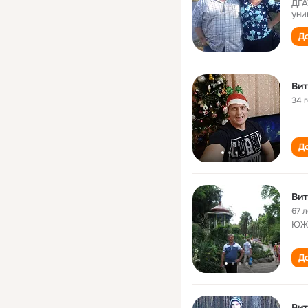
ДГА
уни
До
34 
До
Вит
67 л
ЮЖД
До
Вит