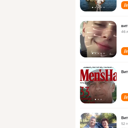
До
вит
46 
До
Вит
До
Вит
52 