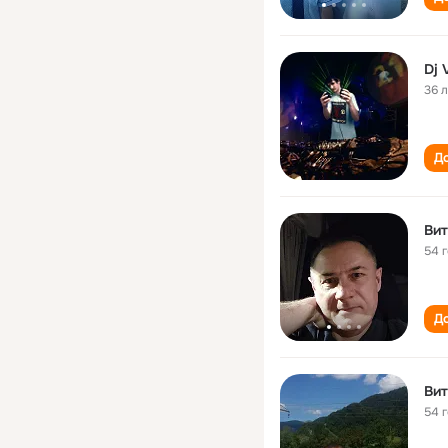
Dj 
36 
До
Вит
54 
До
Вит
54 