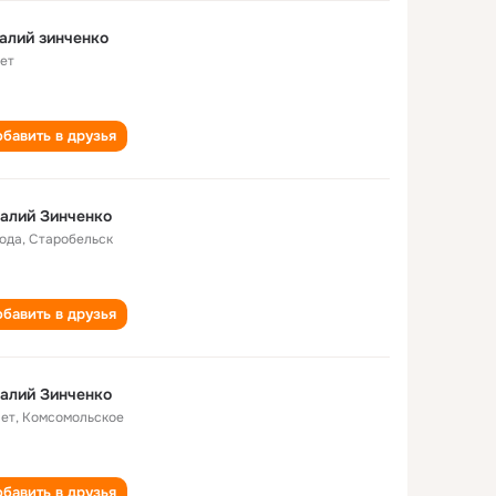
алий зинченко
лет
бавить в друзья
алий Зинченко
года
,
Старобельск
бавить в друзья
алий Зинченко
лет
,
Комсомольское
бавить в друзья