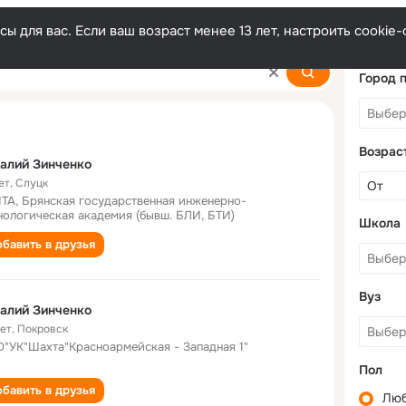
ы для вас. Если ваш возраст менее 13 лет, настроить cooki
o
Город 
Возрас
алий Зинченко
ет
,
Слуцк
ТА, Брянская государственная инженерно-
нологическая академия (бывш. БЛИ, БТИ)
Школа
бавить в друзья
Вуз
алий Зинченко
лет
,
Покровск
"УК"Шахта"Красноармейская - Западная 1"
Пол
бавить в друзья
Лю