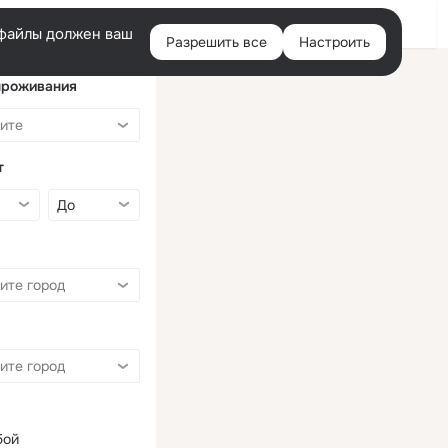
Войти
e-файлы должен ваш
Разрешить все
Настроить
Правая
колонка
проживания
т
бой