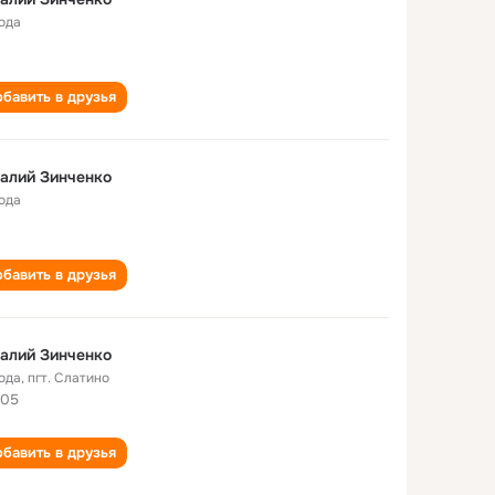
года
бавить в друзья
алий Зинченко
года
бавить в друзья
алий Зинченко
года
,
пгт. Слатино
505
бавить в друзья