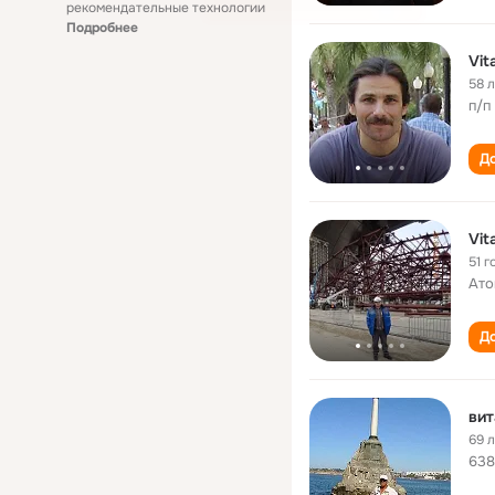
рекомендательные технологии
Подробнее
Vit
58 
п/п
До
Vit
51 г
Ато
До
вит
69 
638