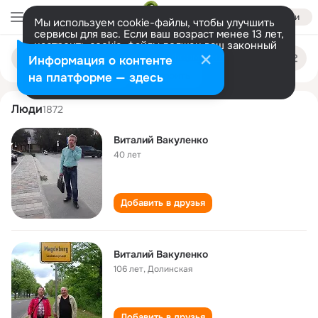
Войти
Мы используем cookie-файлы, чтобы улучшить
сервисы для вас. Если ваш возраст менее 13 лет,
настроить cookie-файлы должен ваш законный
vitaliy vakulenko
Поиск
представитель.
Больше информации
Информация о контенте
по
людям
Разрешить все
Настроить
на платформе — здесь
Люди
1872
Виталий Вакуленко
40 лет
Добавить в друзья
Виталий Вакуленко
106 лет
,
Долинская
Добавить в друзья