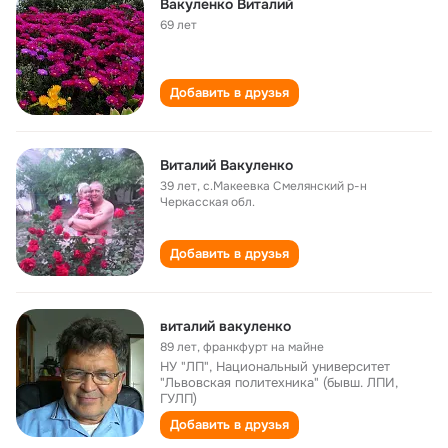
Вакуленко Виталий
69 лет
Добавить в друзья
Виталий Вакуленко
39 лет
,
с.Макеевка Смелянский р-н
Черкасская обл.
Добавить в друзья
виталий вакуленко
89 лет
,
франкфурт на майне
НУ "ЛП", Национальный университет
"Львовская политехника" (бывш. ЛПИ,
ГУЛП)
Добавить в друзья