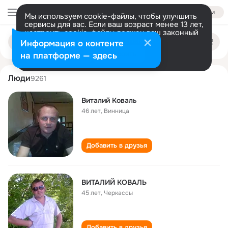
Войти
Мы используем cookie-файлы, чтобы улучшить
сервисы для вас. Если ваш возраст менее 13 лет,
настроить cookie-файлы должен ваш законный
vitaliy koval
Поиск
представитель.
Больше информации
Информация о контенте
по
людям
Разрешить все
Настроить
на платформе — здесь
Люди
9261
Виталий Коваль
46 лет
,
Винница
Добавить в друзья
ВИТАЛИЙ КОВАЛЬ
45 лет
,
Черкассы
Добавить в друзья