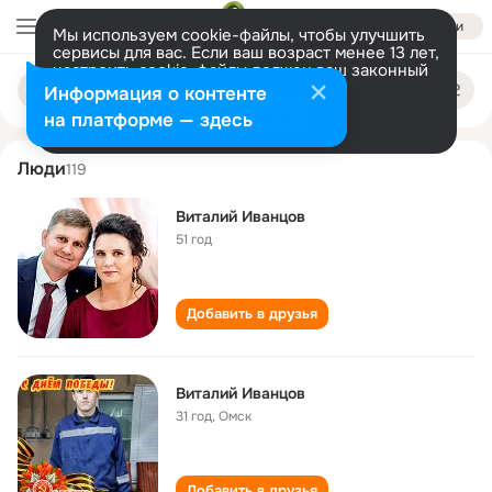
Войти
Мы используем cookie-файлы, чтобы улучшить
сервисы для вас. Если ваш возраст менее 13 лет,
настроить cookie-файлы должен ваш законный
vitaliy ivantsov
Поиск
представитель.
Больше информации
Информация о контенте
по
людям
Разрешить все
Настроить
на платформе — здесь
Люди
119
Виталий Иванцов
51 год
Добавить в друзья
Виталий Иванцов
31 год
,
Омск
Добавить в друзья