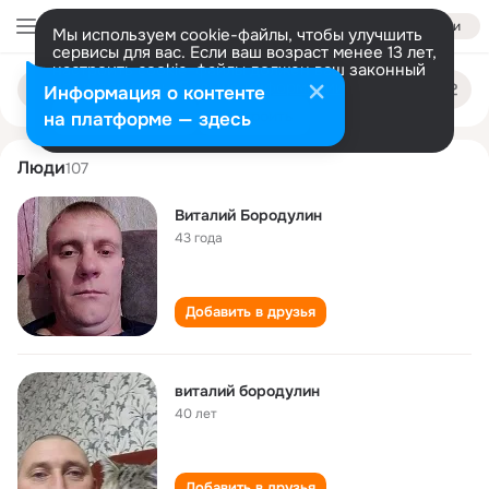
Войти
Мы используем cookie-файлы, чтобы улучшить
сервисы для вас. Если ваш возраст менее 13 лет,
настроить cookie-файлы должен ваш законный
vitaliy borodulin
Поиск
представитель.
Больше информации
Информация о контенте
по
людям
Разрешить все
Настроить
на платформе — здесь
Люди
107
Виталий Бородулин
43 года
Добавить в друзья
виталий бородулин
40 лет
Добавить в друзья