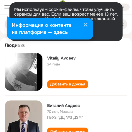
Войти
Мы используем cookie-файлы, чтобы улучшить
сервисы для вас. Если ваш возраст менее 13 лет,
настроить cookie-файлы должен ваш законный
vitaliy avdeev
Поиск
представитель.
Больше информации
Информация о контенте
по
людям
Разрешить все
Настроить
на платформе — здесь
Люди
586
Vitaliy Avdeev
24 года
Добавить в друзья
Виталий Авдеев
70 лет
,
Москва
ГБУЗ "ДЦ №3 ДЗМ"
Добавить в друзья