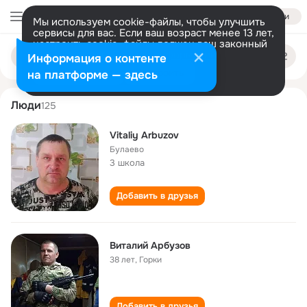
Войти
Мы используем cookie-файлы, чтобы улучшить
сервисы для вас. Если ваш возраст менее 13 лет,
настроить cookie-файлы должен ваш законный
vitaliy arbuzov
Поиск
представитель.
Больше информации
Информация о контенте
по
людям
Разрешить все
Настроить
на платформе — здесь
Люди
125
Vitaliy Arbuzov
Булаево
3 школа
Добавить в друзья
Виталий Арбузов
38 лет
,
Горки
Добавить в друзья