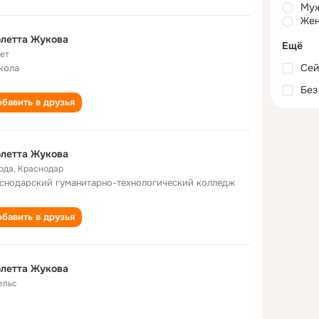
Му
Жен
летта Жукова
Ещё
лет
Сей
кола
Без
бавить в друзья
летта Жукова
года
,
Краснодар
снодарский гуманитарно-технологический колледж
бавить в друзья
летта Жукова
ельс