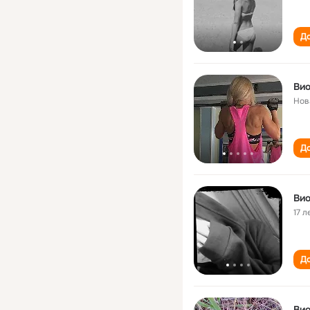
До
Вио
Нов
До
Вио
17 л
До
Ви