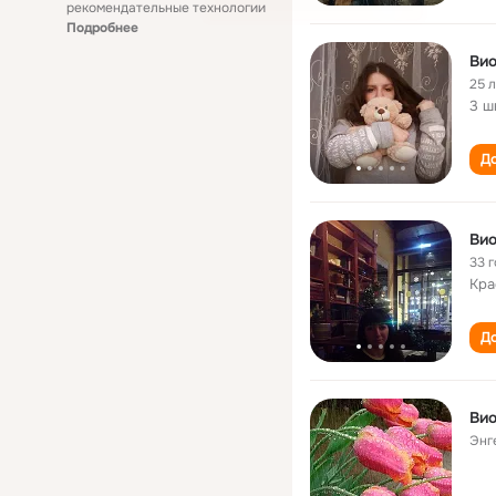
рекомендательные технологии
Подробнее
Вио
25 
3 ш
До
Вио
33 
Кра
До
Вио
Энг