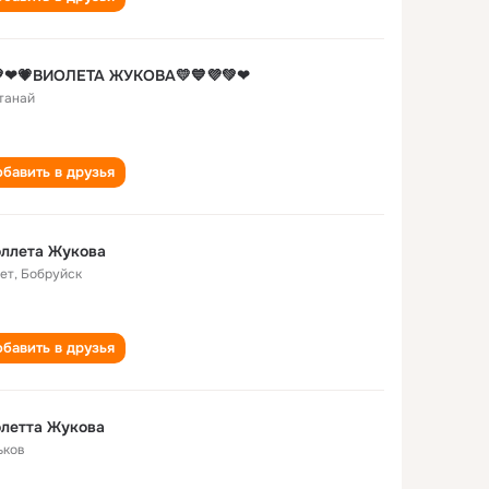
💚❤💗ВИОЛЕТА ЖУКОВА💛💙💜💚❤
танай
бавить в друзья
оллета Жукова
лет
,
Бобруйск
бавить в друзья
летта Жукова
ьков