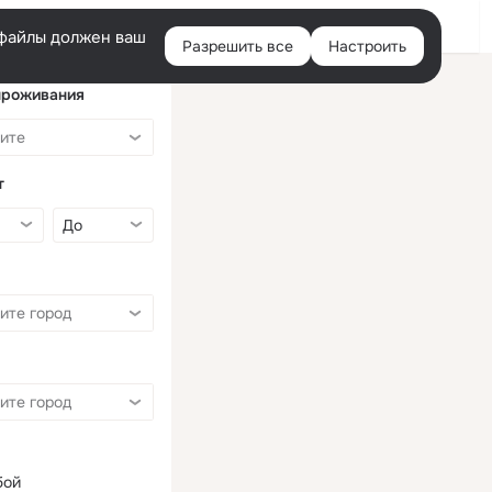
Войти
e-файлы должен ваш
Разрешить все
Настроить
Правая
колонка
проживания
т
бой