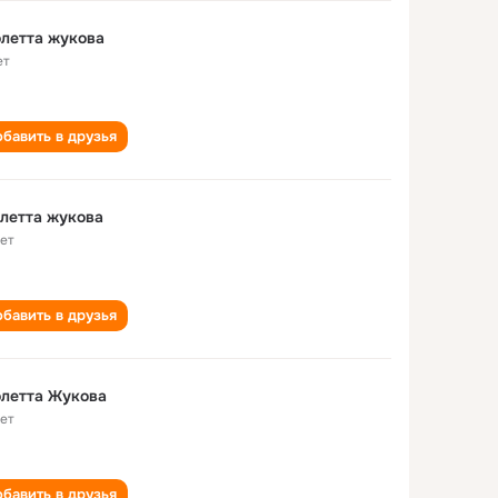
летта жукова
ет
бавить в друзья
летта жукова
лет
бавить в друзья
летта Жукова
лет
бавить в друзья