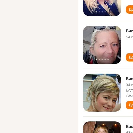
До
Ви
54 
До
Ви
34 
КСТ
тех
До
Вио
43 