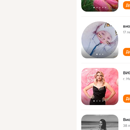
До
вио
17 л
До
ВИ
г. 
До
Вио
38 