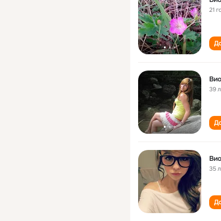
21 г
До
Вио
39 
До
Вио
35 
До