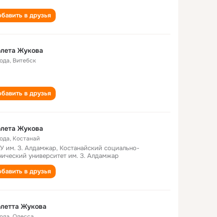
бавить в друзья
олета Жукова
года
,
Витебск
бавить в друзья
олета Жукова
года
,
Костанай
У им. З. Алдамжар, Костанайский социально-
нический университет им. З. Алдамжар
бавить в друзья
летта Жукова
года
,
Одесса