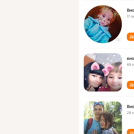
Вио
17 л
До
вио
69 
До
Вио
28 
До