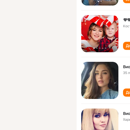
💜
Кос
До
Ви
35 
До
Вио
Хар