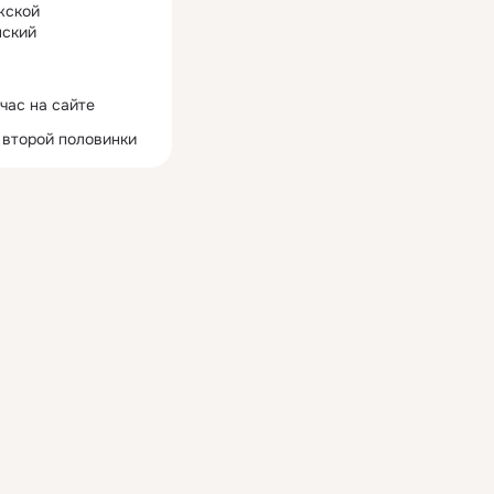
жской
ский
час на сайте
 второй половинки