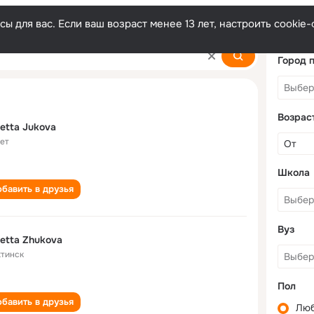
ы для вас. Если ваш возраст менее 13 лет, настроить cooki
Город 
Возрас
letta Jukova
лет
Школа
бавить в друзья
Вуз
letta Zhukova
тинск
Пол
бавить в друзья
Лю