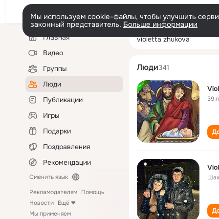
Мы используем cookie-файлы, чтобы улучшить сервис
законный представитель.
Больше информации
Левая
Поиск
Главная
violetta zhukova
колонка
по
людям
Видео
Люди
341
Группы
Люди
Vio
39 
Публикации
Игры
Подарки
До
Поздравления
Рекомендации
Vio
Сменить язык
Шах
Рекламодателям
Помощь
Новости
Ещё
До
Мы применяем