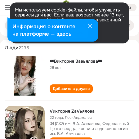
Войти
Мы используем cookie-файлы, чтобы улучшить
сервисы для вас. Если ваш возраст менее 13 лет,
настроить cookie-файлы должен ваш законный
viktoriya zavyalova
Поиск
представитель.
Больше информации
Информация о контенте
по
людям
Разрешить все
Настроить
на платформе — здесь
Люди
2295
👑Виктория Завьялова👑
26 лет
Добавить в друзья
Vиктория ZaVьялова
22 года
,
Лос-Анджелес
ФЦСКЭ им. В.А. Алмазова, Федеральный
Центр сердца, крови и эндокринологии
им. В.А. Алмазова