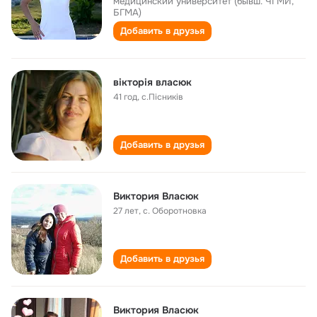
медицинский университет (бывш. ЧГМИ,
БГМА)
Добавить в друзья
вікторія власюк
41 год
,
с.Пісників
Добавить в друзья
Виктория Власюк
27 лет
,
с. Оборотновка
Добавить в друзья
Виктория Власюк