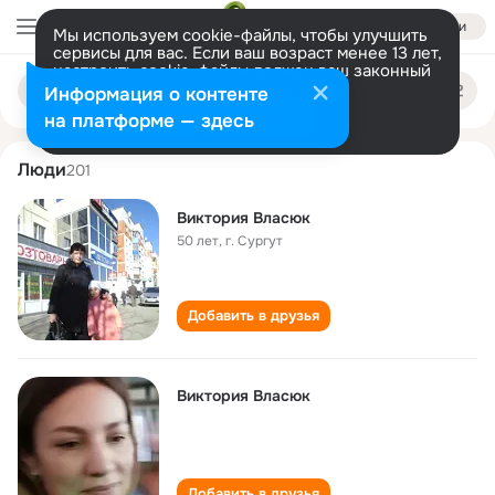
Войти
Мы используем cookie-файлы, чтобы улучшить
сервисы для вас. Если ваш возраст менее 13 лет,
настроить cookie-файлы должен ваш законный
viktoriya vlasyuk
Поиск
представитель.
Больше информации
Информация о контенте
по
людям
Разрешить все
Настроить
на платформе — здесь
Люди
201
Виктория Власюк
50 лет
,
г. Сургут
Добавить в друзья
Виктория Власюк
Добавить в друзья