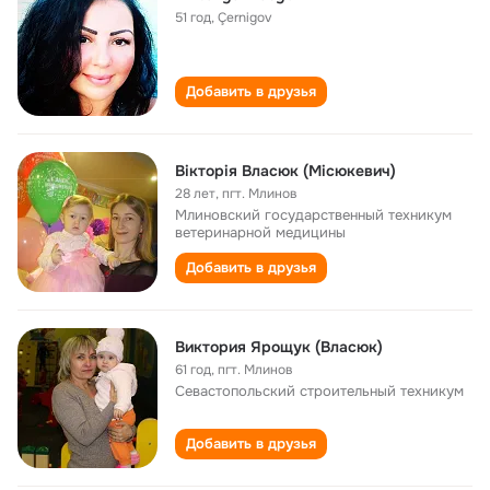
51 год
,
Çernigov
Добавить в друзья
Вікторія Власюк (Місюкевич)
28 лет
,
пгт. Млинов
Млиновский государственный техникум
ветеринарной медицины
Добавить в друзья
Виктория Ярощук (Власюк)
61 год
,
пгт. Млинов
Севастопольский строительный техникум
Добавить в друзья