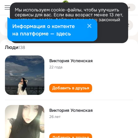
Войти
Мы используем cookie-файлы, чтобы улучшить
сервисы для вас. Если ваш возраст менее 13 лет,
настроить cookie-файлы должен ваш законный
viktoriya uspenskaya
Поиск
представитель.
Больше информации
Информация о контенте
по
людям
Разрешить все
Настроить
на платформе — здесь
Люди
138
Виктория Успенская
22 года
Добавить в друзья
Виктория Успенская
26 лет
Добавить в друзья