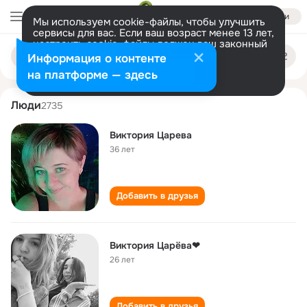
Войти
Мы используем cookie-файлы, чтобы улучшить
сервисы для вас. Если ваш возраст менее 13 лет,
настроить cookie-файлы должен ваш законный
viktoriya tsaryova
Поиск
представитель.
Больше информации
Информация о контенте
по
людям
Разрешить все
Настроить
на платформе — здесь
Люди
2735
Виктория Царева
36 лет
Добавить в друзья
Виктория Царёва❤
26 лет
Добавить в друзья