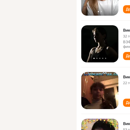
До
Вик
32 
ВЗФ
фин
До
Вик
22 
До
Вик
53 