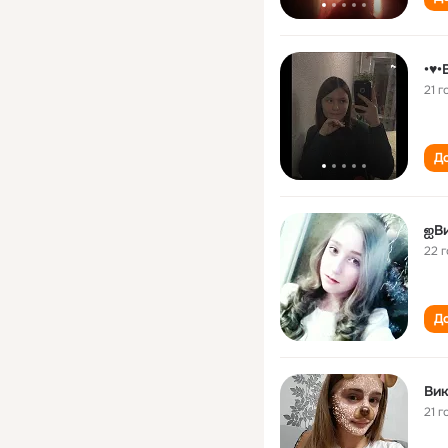
•♥•
21 г
До
ஐВ
22 
До
Вик
21 г