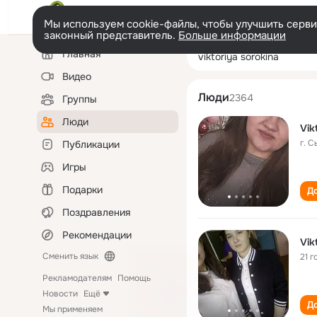
Мы используем cookie-файлы, чтобы улучшить сервис
законный представитель.
Больше информации
Левая
Поиск
Главная
viktoriya soroki
колонка
по
людям
Видео
Люди
2364
Группы
Люди
Vik
г. 
Публикации
Игры
Подарки
До
Поздравления
Рекомендации
Vik
Сменить язык
21 г
Рекламодателям
Помощь
Новости
Ещё
До
Мы применяем