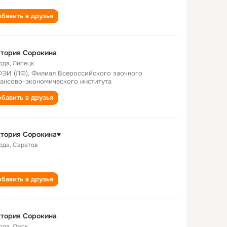
бавить в друзья
тория Сорокина
года
,
Липецк
ЭИ (ЛФ), Филиал Всероссийского заочного
ансово-экономического института
бавить в друзья
тория Сорокина♥
года
,
Саратов
бавить в друзья
тория Сорокина
года
,
Омск