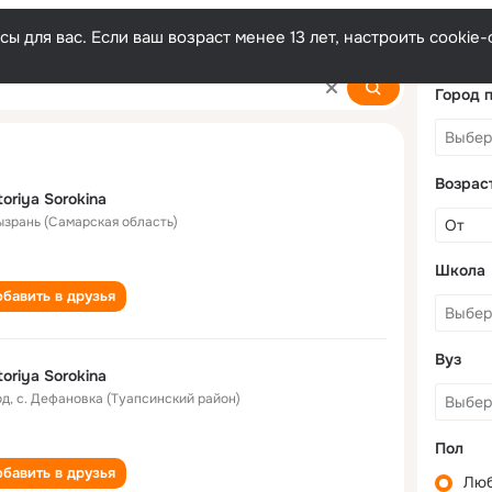
ы для вас. Если ваш возраст менее 13 лет, настроить cooki
na
Город 
Возрас
toriya Sorokina
Сызрань (Самарская область)
Школа
бавить в друзья
Вуз
toriya Sorokina
од
,
с. Дефановка (Туапсинский район)
Пол
бавить в друзья
Лю