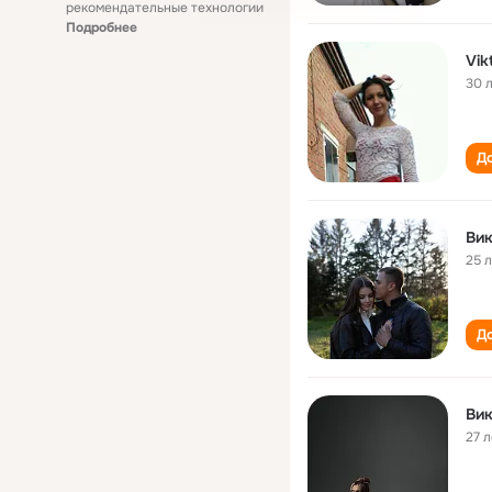
рекомендательные технологии
Подробнее
Vik
30 
До
Вик
25 
До
Вик
27 л