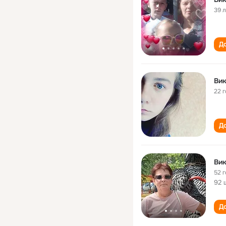
39 
До
Вик
22 
До
Вик
52 
92 
До