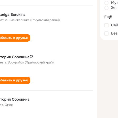
Му
Жен
toriya Sorokina
Ещё
лет
,
с. Еманжелинка (Еткульский район)
Сей
Без
бавить в друзья
тория Сорокина🤍
лет
,
г. Уссурийск (Приморский край)
бавить в друзья
тория Сорокина
ет
,
Омск