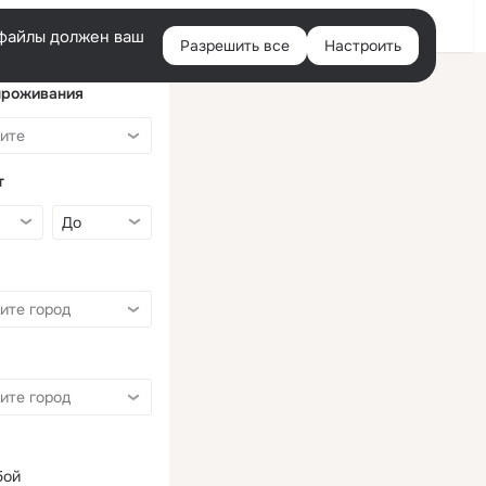
Войти
e-файлы должен ваш
Разрешить все
Настроить
Правая
колонка
проживания
т
бой