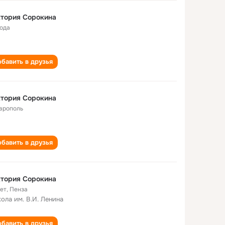
тория Сорокина
года
бавить в друзья
тория Сорокина
врополь
бавить в друзья
тория Сорокина
лет
,
Пенза
кола им. В.И. Ленина
бавить в друзья