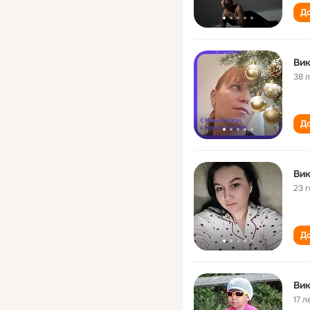
До
Ви
38 
До
Вик
23 
До
Вик
17 л