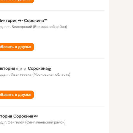
Виктория•♥• Сорокина™
од
,
пгт. Белоярский (Белоярский район)
бавить в друзья
иктория☼☼☼ Сорокинаஐ
года
,
г. Ивантеевка (Московская область)
бавить в друзья
тория Сорокина🦈
од
,
г. Сенгилей (Сенгилеевский район)