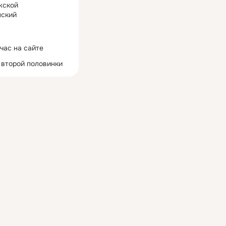
жской
ский
час на сайте
 второй половинки