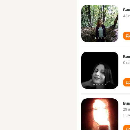
Вик
43 
До
Вик
Ста
До
Вик
29 
1 ш
До