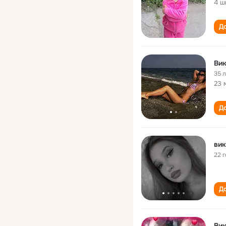
4 ш
До
Вик
35 
23 
До
вик
22 
До
Вик