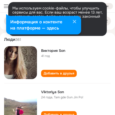
Войти
Мы используем cookie-файлы, чтобы улучшить
сервисы для вас. Если ваш возраст менее 13 лет,
настроить cookie-файлы должен ваш законный
viktoriya son
Поиск
представитель.
Больше информации
Информация о контенте
по
людям
Разрешить все
Настроить
на платформе — здесь
Люди
361
Виктория Son
41 год
Добавить в друзья
Viktoriya Son
24 года
,
Tam gde Gun Jin Po!
Добавить в друзья