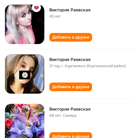
Виктория Раевская
45 лет
Добавить в друзья
Виктория Раевская
21 год
,
г. Курганинск (Курганинский район)
Добавить в друзья
Виктория Раевская
48 лет
,
Самара
Добавить в друзья