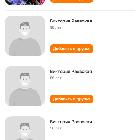
Виктория Раевская
98 лет
Добавить в друзья
Виктория Раевская
56 лет
Добавить в друзья
Виктория Раевская
56 лет