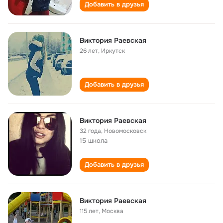
Добавить в друзья
Виктория Раевская
26 лет
,
Иркутск
Добавить в друзья
Виктория Раевская
32 года
,
Новомосковск
15 школа
Добавить в друзья
Виктория Раевская
115 лет
,
Москва