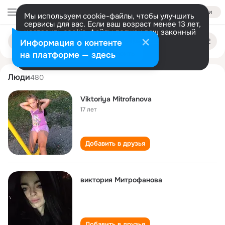
Войти
Мы используем cookie-файлы, чтобы улучшить
сервисы для вас. Если ваш возраст менее 13 лет,
настроить cookie-файлы должен ваш законный
viktoriya mitrofanova
Поиск
представитель.
Больше информации
Информация о контенте
по
людям
Разрешить все
Настроить
на платформе — здесь
Люди
480
Viktoriya Mitrofanova
17 лет
Добавить в друзья
виктория Митрофанова
Добавить в друзья