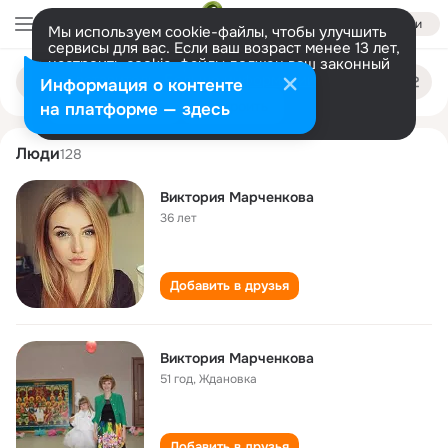
Войти
Мы используем cookie-файлы, чтобы улучшить
сервисы для вас. Если ваш возраст менее 13 лет,
настроить cookie-файлы должен ваш законный
viktoriya marchenkova
Поиск
представитель.
Больше информации
Информация о контенте
по
людям
Разрешить все
Настроить
на платформе — здесь
Люди
128
Виктория Марченкова
36 лет
Добавить в друзья
Виктория Марченкова
51 год
,
Ждановка
Добавить в друзья