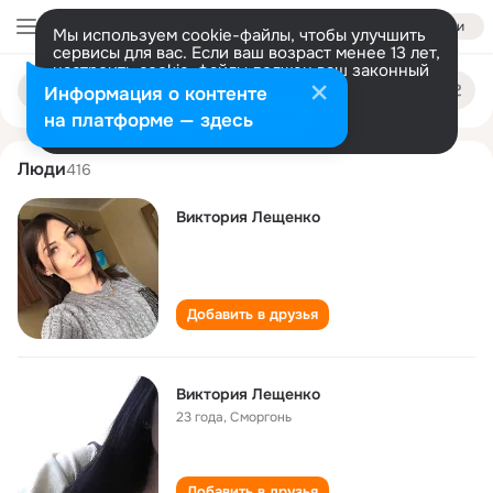
Войти
Мы используем cookie-файлы, чтобы улучшить
сервисы для вас. Если ваш возраст менее 13 лет,
настроить cookie-файлы должен ваш законный
viktoriya leschenko
Поиск
представитель.
Больше информации
Информация о контенте
по
людям
Разрешить все
Настроить
на платформе — здесь
Люди
416
Виктория Лещенко
Добавить в друзья
Виктория Лещенко
23 года
,
Сморгонь
Добавить в друзья