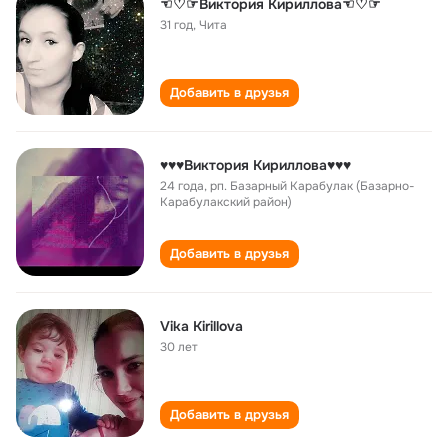
☜♡☞Виктория Кириллова☜♡☞
31 год
,
Чита
Добавить в друзья
♥♥♥Виктория Кириллова♥♥♥
24 года
,
рп. Базарный Карабулак (Базарно-
Карабулакский район)
Добавить в друзья
Vika Kirillova
30 лет
Добавить в друзья