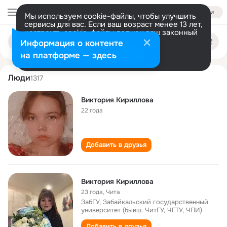
Войти
Мы используем cookie-файлы, чтобы улучшить
сервисы для вас. Если ваш возраст менее 13 лет,
настроить cookie-файлы должен ваш законный
viktoriya kirillova
Поиск
представитель.
Больше информации
Информация о контенте
по
людям
Разрешить все
Настроить
на платформе — здесь
Люди
1317
Виктория Кириллова
22 года
Добавить в друзья
Виктория Кириллова
23 года
,
Чита
ЗабГУ, Забайкальский государственный
университет (бывш. ЧитГУ, ЧГТУ, ЧПИ)
Добавить в друзья