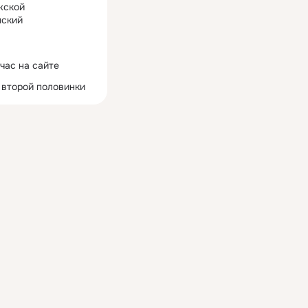
жской
ский
час на сайте
 второй половинки