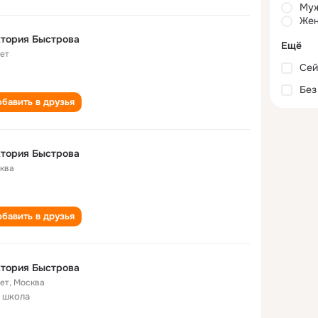
Му
Жен
тория Быстрова
Ещё
лет
Сей
Без
бавить в друзья
тория Быстрова
ква
бавить в друзья
тория Быстрова
лет
,
Москва
 школа