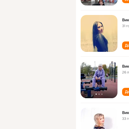
Вик
31 г
До
Вик
26 
До
Вик
33 