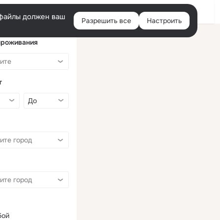
Войти
e-файлы должен ваш
Разрешить все
Настроить
Правая
колонка
проживания
т
бой