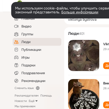
Мы используем cookie-файлы, чтобы улучшить сервис
законный представитель.
Больше информации
Левая
Поиск
Главная
viktoriya bystro
колонка
по
людям
Видео
Люди
401
Группы
Люди
Vik
29 
Публикации
Игры
Подарки
До
Поздравления
Рекомендации
Вик
Сменить язык
26 
Рекламодателям
Помощь
Новости
Ещё
До
Мы применяем