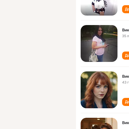
До
Вик
35 
До
Вик
43 
До
Вик