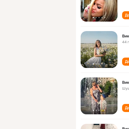
До
Вик
44 
До
Вик
Шуш
До
Вик