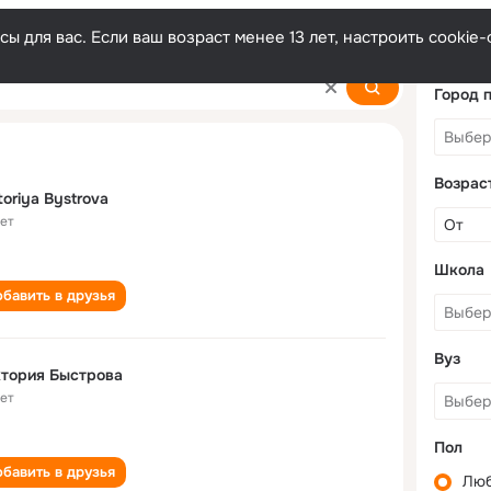
ы для вас. Если ваш возраст менее 13 лет, настроить cooki
va
Город 
Возрас
toriya Bystrova
лет
Школа
бавить в друзья
Вуз
тория Быстрова
лет
Пол
бавить в друзья
Лю