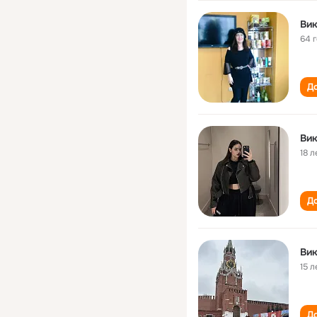
Вик
64 
До
Вик
18 л
До
Вик
15 л
До