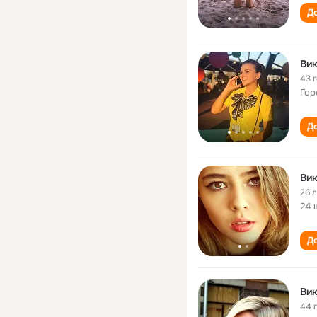
До
Вик
43 
Гор
До
Вик
26 
24 
До
Вик
44 