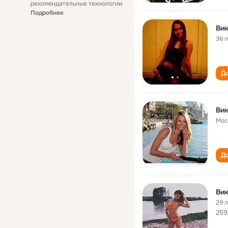
рекомендательные технологии
Подробнее
Вик
36 
До
Вик
Мос
До
Вик
29 
259