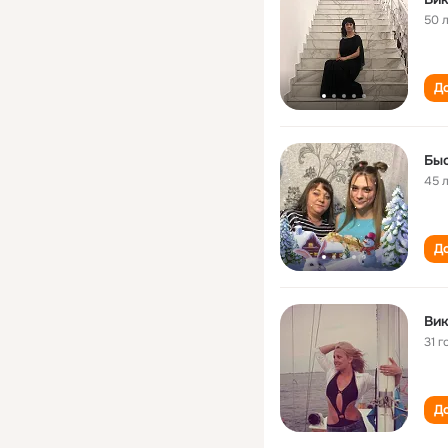
50 
До
Быс
45 
До
Вик
31 г
До