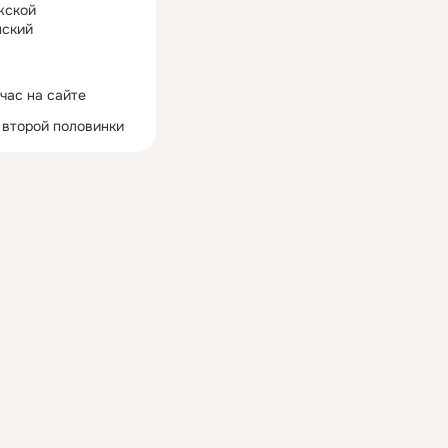
жской
ский
час на сайте
 второй половинки