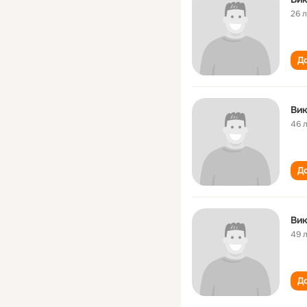
26 
До
Вик
46 
До
Вик
49 
До