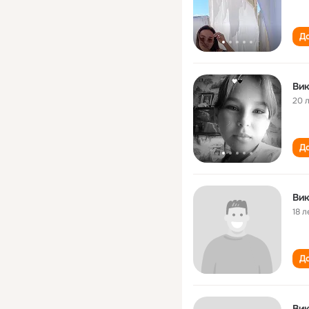
До
Вик
20 
До
Вик
18 л
До
Вик