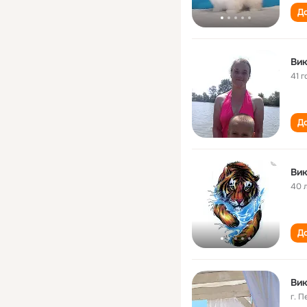
До
Вик
41 г
До
Вик
40 
До
Вик
г. 