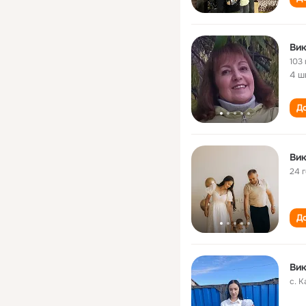
Вик
103 
4 ш
До
Вик
24 
До
Вик
с. 