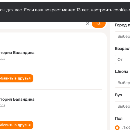
ы для вас. Если ваш возраст менее 13 лет, настроить cooki
ina
Город 
Возрас
тория Баландина
года
Школа
бавить в друзья
Вуз
тория Баландина
года
Пол
бавить в друзья
Лю