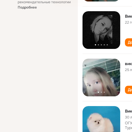
рекомендательные технологии
Подробнее
Вик
22 
До
вик
25 
До
Вик
30 
ОГУ
Тур