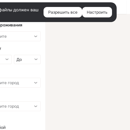
Войти
e-файлы должен ваш
Разрешить все
Настроить
Правая
колонка
проживания
т
бой