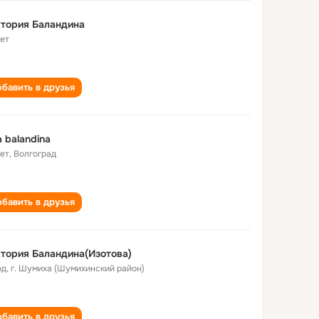
тория Баландина
лет
бавить в друзья
a balandina
лет
,
Волгоград
бавить в друзья
тория Баландина(Изотова)
од
,
г. Шумиха (Шумихинский район)
бавить в друзья