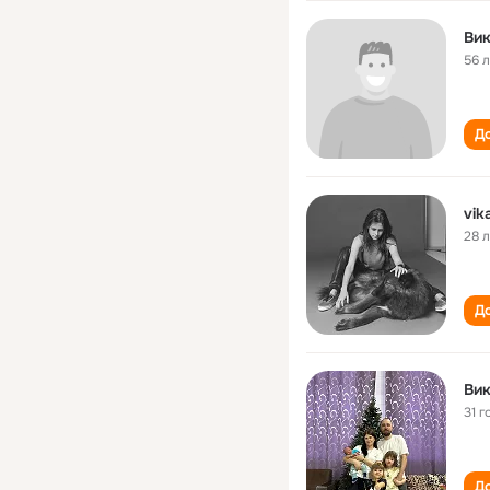
Вик
56 
До
vik
28 
До
Вик
31 г
До