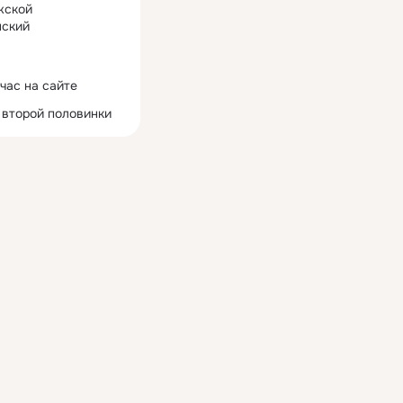
жской
ский
час на сайте
 второй половинки