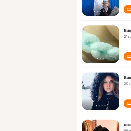
До
Вик
21 г
До
Вик
20 
До
56 