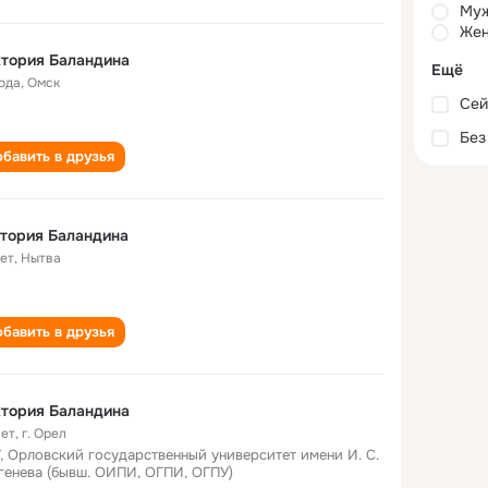
Му
Жен
тория Баландина
Ещё
года
,
Омск
Сей
Без
бавить в друзья
тория Баландина
лет
,
Нытва
бавить в друзья
тория Баландина
лет
,
г. Орел
, Орловский государственный университет имени И. С.
генева (бывш. ОИПИ, ОГПИ, ОГПУ)