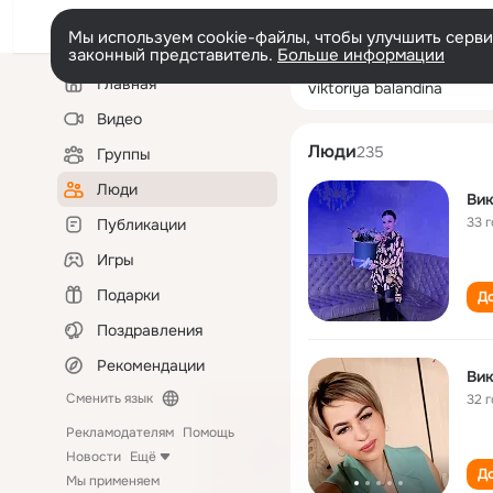
Мы используем cookie-файлы, чтобы улучшить сервис
законный представитель.
Больше информации
Левая
Поиск
Главная
viktoriya baland
колонка
по
людям
Видео
Люди
235
Группы
Люди
Вик
33 
Публикации
Игры
Подарки
До
Поздравления
Рекомендации
Вик
Сменить язык
32 
Рекламодателям
Помощь
Новости
Ещё
До
Мы применяем