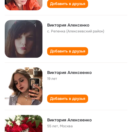
Добавить в друзья
Виктория Алексенко
с. Репенка (Алексеевский район)
Добавить в друзья
Виктория Алексеенко
19 лет
Добавить в друзья
Виктория Алексеенко
55 лет
,
Москва