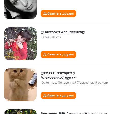
Добавить в друзья
ღВиктория Алексеенкоღ
19 лет
,
Шахты
Добавить в друзья
ღ♥ஐ๑♥●•Викторияღ
Алексеенкоღ♥ஐ๑♥●•
19 лет
,
пос. Поперечный (Туркменский район)
Добавить в друзья
Виктория 勝里 Авдиенко(Алексеенко)