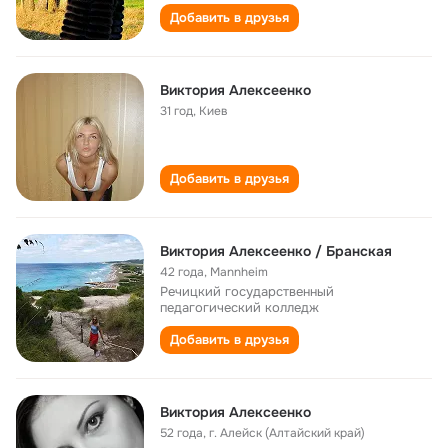
Добавить в друзья
Виктория Алексеенко
31 год
,
Киев
Добавить в друзья
Виктория Алексеенко / Бранская
42 года
,
Mannheim
Речицкий государственный
педагогический колледж
Добавить в друзья
Виктория Алексеенко
52 года
,
г. Алейск (Алтайский край)