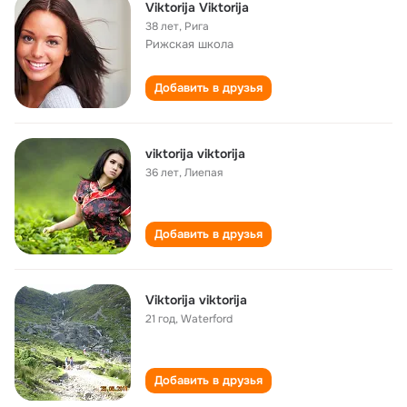
Viktorija Viktorija
38 лет
,
Рига
Рижская школа
Добавить в друзья
viktorija viktorija
36 лет
,
Лиепая
Добавить в друзья
Viktorija viktorija
21 год
,
Waterford
Добавить в друзья