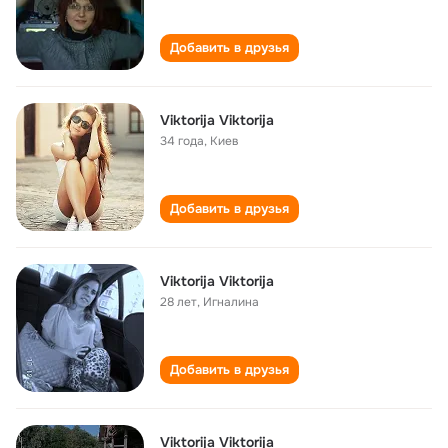
Добавить в друзья
Viktorija Viktorija
34 года
,
Киев
Добавить в друзья
Viktorija Viktorija
28 лет
,
Игналина
Добавить в друзья
Viktorija Viktorija