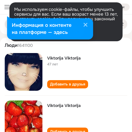
Войти
Мы используем cookie-файлы, чтобы улучшить
сервисы для вас. Если ваш возраст менее 13 лет,
настроить cookie-файлы должен ваш законный
viktorija viktorija
Поиск
представитель.
Больше информации
Информация о контенте
по
людям
Разрешить все
Настроить
на платформе — здесь
Люди
1641100
Viktorija Viktorija
47 лет
Добавить в друзья
Viktorija Viktorija
Добавить в друзья