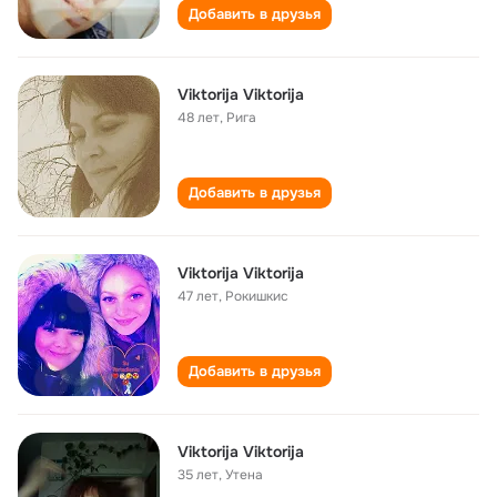
Добавить в друзья
Viktorija Viktorija
48 лет
,
Рига
Добавить в друзья
Viktorija Viktorija
47 лет
,
Рокишкис
Добавить в друзья
Viktorija Viktorija
35 лет
,
Утена