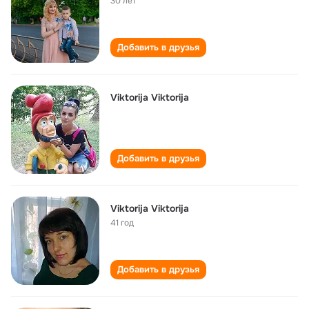
30 лет
Добавить в друзья
Viktorija Viktorija
Добавить в друзья
Viktorija Viktorija
41 год
Добавить в друзья