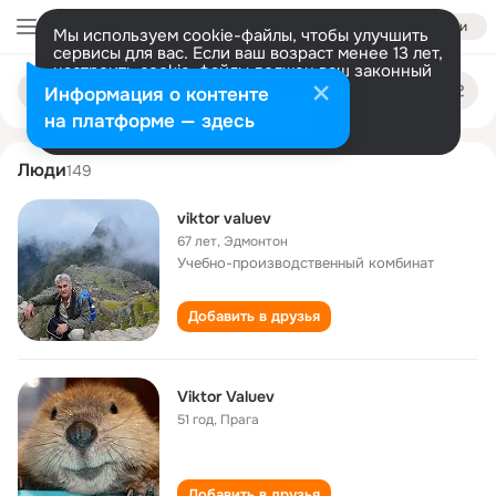
Войти
Мы используем cookie-файлы, чтобы улучшить
сервисы для вас. Если ваш возраст менее 13 лет,
настроить cookie-файлы должен ваш законный
viktor valuev
Поиск
представитель.
Больше информации
Информация о контенте
по
людям
Разрешить все
Настроить
на платформе — здесь
Люди
149
viktor valuev
67 лет
,
Эдмонтон
Учебно-производственный комбинат
Добавить в друзья
Viktor Valuev
51 год
,
Прага
Добавить в друзья