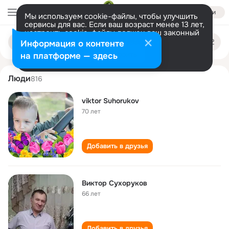
Войти
Мы используем cookie-файлы, чтобы улучшить
сервисы для вас. Если ваш возраст менее 13 лет,
настроить cookie-файлы должен ваш законный
viktor sukhorukov
Поиск
представитель.
Больше информации
Информация о контенте
по
людям
Разрешить все
Настроить
на платформе — здесь
Люди
816
viktor Suhorukov
70 лет
Добавить в друзья
Виктор Сухоруков
66 лет
Добавить в друзья