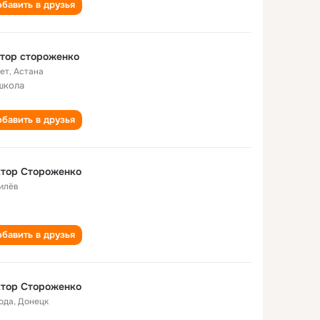
бавить в друзья
тор стороженко
лет
,
Астана
школа
бавить в друзья
ктор Стороженко
илёв
бавить в друзья
ктор Стороженко
года
,
Донецк