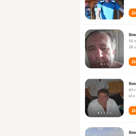
До
Ви
55 
26 
До
Ви
63 
в\ч
До
Ви