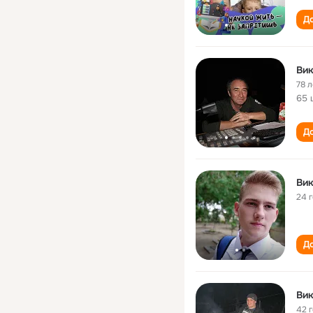
До
Ви
78 л
65 
До
Ви
24 
До
Ви
42 