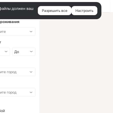
Войти
e-файлы должен ваш
Разрешить все
Настроить
Правая
колонка
проживания
т
бой