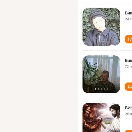
Ви
24 
До
Ви
72 г
До
ВИ
28 