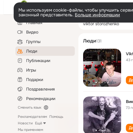
Мы используем cookie-файлы, чтобы улучшить сервис
законный представитель.
Больше информации
Левая
Поиск
Главная
viktor storozhe
колонка
по
людям
Видео
Люди
131
Группы
Люди
Vik
43 
Публикации
Игры
Подарки
До
Поздравления
Рекомендации
Ви
Сменить язык
73 г
Рекламодателям
Помощь
Новости
Ещё
До
Мы применяем