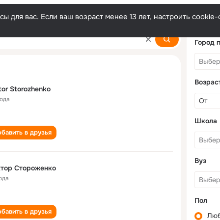
ы для вас. Если ваш возраст менее 13 лет, настроить cooki
nko
Город 
Возрас
tor Storozhenko
года
Школа
бавить в друзья
Вуз
ктор Стороженко
ода
Пол
бавить в друзья
Лю