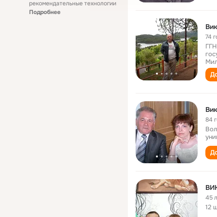
рекомендательные технологии
Подробнее
Ви
74 г
ГГН
гос
Мил
До
Ви
84 
Вол
уни
До
ВИ
45 
12 