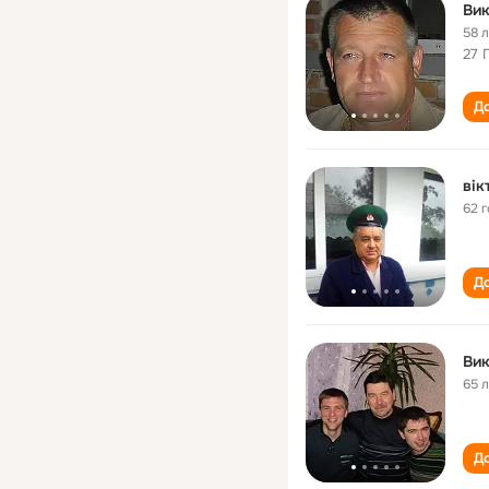
Ви
58 
27 
До
вік
62 
До
Ви
65 
До