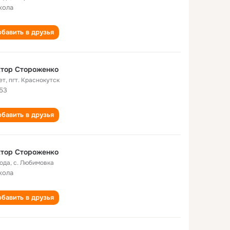
кола
бавить в друзья
ктор Стороженко
ет
,
пгт. Краснокутск
53
бавить в друзья
ктор Стороженко
года
,
с. Любимовка
кола
бавить в друзья