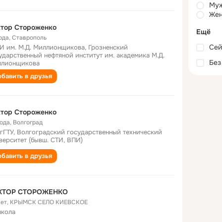
Му
Жен
ктор Стороженко
Ещё
ода
,
Ставрополь
Сей
И им. М.Д. Миллионщикова, Грозненский
ударственный нефтяной институт им. академика М.Д.
Без
лионщикова
бавить в друзья
ктор Стороженко
года
,
Волгоград
гГТУ, Волгоградский государственный технический
верситет (бывш. СТИ, ВПИ)
бавить в друзья
КТОР СТОРОЖЕНКО
лет
,
КРЫМСК СЕЛО КИЕВСКОЕ
школа