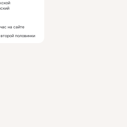
жской
ский
час на сайте
 второй половинки