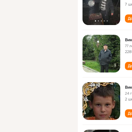
7 ш
До
Ви
77 л
228
До
Ви
24 
2 ш
До