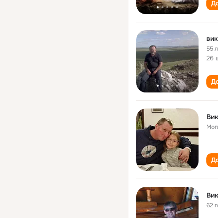
До
вик
55 
26 
До
Ви
Мог
До
Ви
62 