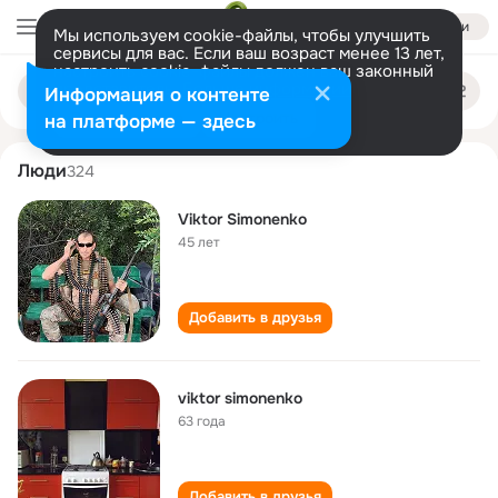
Войти
Мы используем cookie-файлы, чтобы улучшить
сервисы для вас. Если ваш возраст менее 13 лет,
настроить cookie-файлы должен ваш законный
viktor simonenko
Поиск
представитель.
Больше информации
Информация о контенте
по
людям
Разрешить все
Настроить
на платформе — здесь
Люди
324
Viktor Simonenko
45 лет
Добавить в друзья
viktor simonenko
63 года
Добавить в друзья