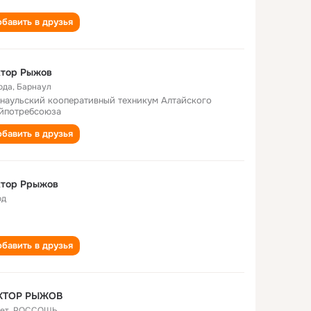
бавить в друзья
ктор Рыжов
ода
,
Барнаул
наульский кооперативный техникум Алтайского
йпотребсоюза
бавить в друзья
ктор Ррыжов
од
бавить в друзья
КТОР РЫЖОВ
лет
,
РОССОШЬ