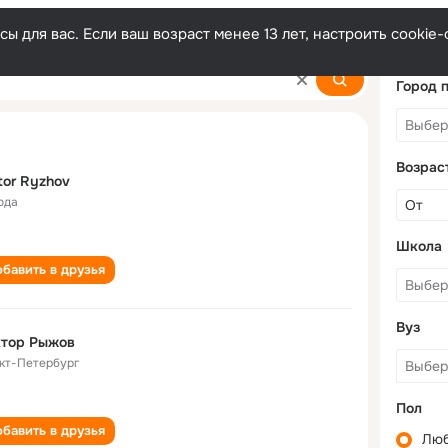
ы для вас. Если ваш возраст менее 13 лет, настроить cooki
Город 
Возрас
tor Ryzhov
ода
Школа
бавить в друзья
Вуз
ктор Рыжов
кт-Петербург
Пол
бавить в друзья
Лю