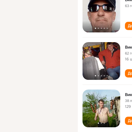
63 
До
Ви
62 
16 
До
Ви
38 
129
До