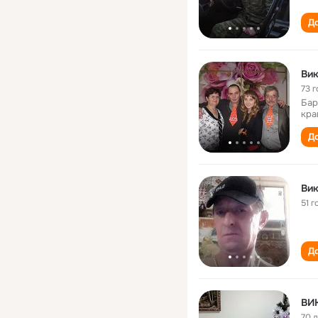
До
Ви
73 г
Бар
кра
До
Ви
51 г
До
ВИ
70 