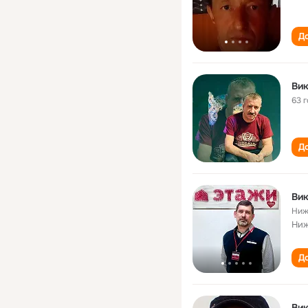
До
Ви
63 
До
Вик
Ниж
Ниж
До
Ви