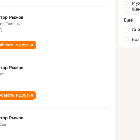
Му
Жен
ктор Рыжов
Ещё
лет
,
Тюмень
Сей
Д
Без
бавить в друзья
ктор Рыжов
лет
бавить в друзья
ктор Рыжов
года