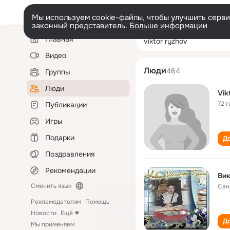
Мы используем cookie-файлы, чтобы улучшить сервис
законный представитель.
Больше информации
Левая
Поиск
Главная
viktor ryzhov
колонка
по
людям
Видео
Люди
464
Группы
Люди
Vik
72 г
Публикации
Игры
Подарки
До
Поздравления
Рекомендации
Ви
Сменить язык
Сан
Рекламодателям
Помощь
Новости
Ещё
До
Мы применяем