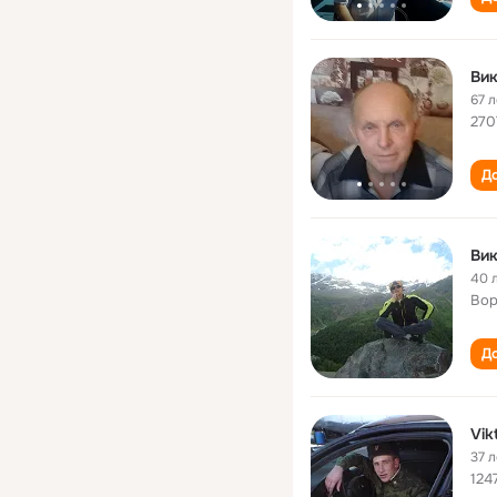
Ви
67 л
270
До
Ви
40 
Вор
До
Vik
37 л
124