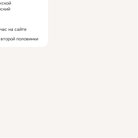
жской
ский
час на сайте
 второй половинки