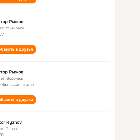
ктор Рыжов
ет
,
Ульяновск
77
бавить в друзья
ктор Рыжов
лет
,
Воронеж
обьевская школа
бавить в друзья
tor Ryzhov
ет
,
Пенза
70