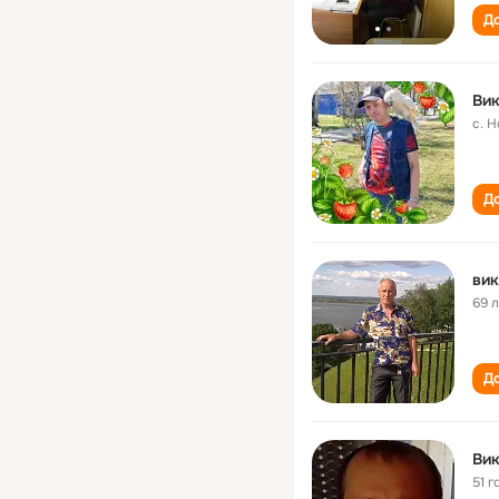
До
Ви
с. 
До
вик
69 
До
Ви
51 г