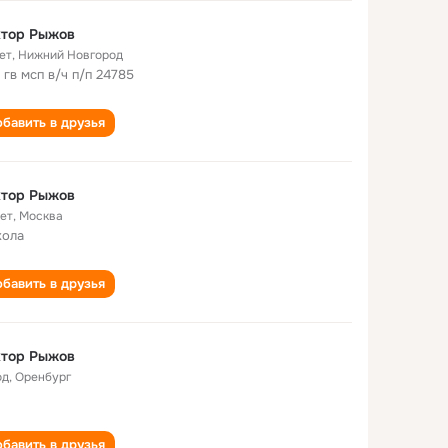
ктор Рыжов
ет
,
Нижний Новгород
 гв мсп в/ч п/п 24785
бавить в друзья
ктор Рыжов
лет
,
Москва
кола
бавить в друзья
ктор Рыжов
од
,
Оренбург
бавить в друзья