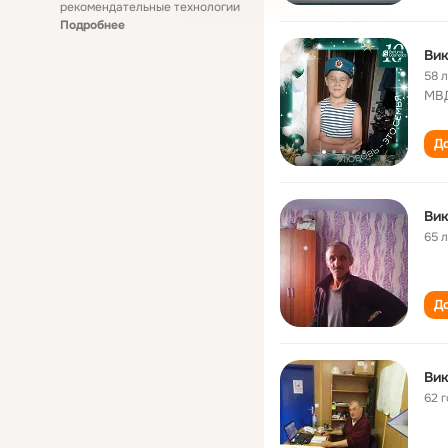
рекомендательные технологии
Подробнее
Ви
58 
МВ
До
Ви
65 
До
Ви
62 