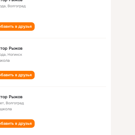
года
,
Волгоград
бавить в друзья
ктор Рыжов
года
,
Ногинск
школа
бавить в друзья
ктор Рыжов
лет
,
Волгоград
 школа
бавить в друзья