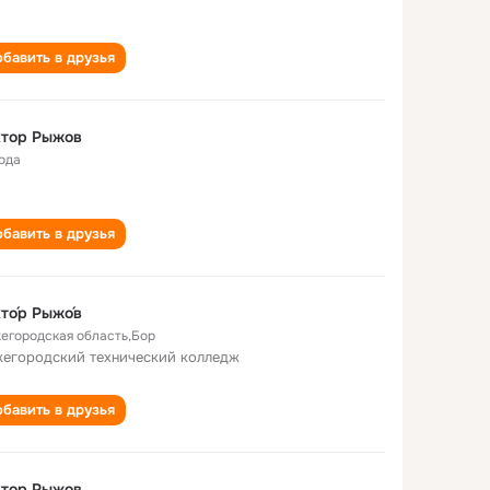
бавить в друзья
ктор Рыжов
года
бавить в друзья
то́р Рыжо́в
егородская область,Бор
егородский технический колледж
бавить в друзья
ктор Рыжов