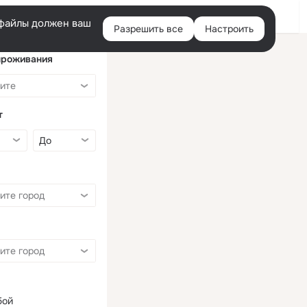
Войти
e-файлы должен ваш
Разрешить все
Настроить
Правая
колонка
проживания
т
бой