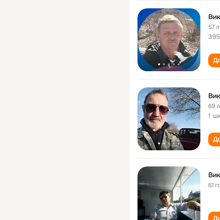
Ви
57 л
395
До
Ви
69 
1 ш
До
Ви
61 г
До