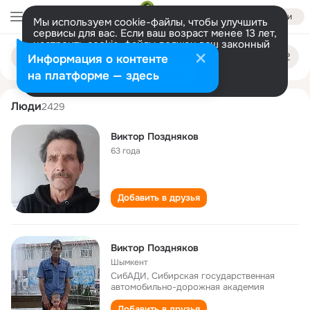
Войти
Мы используем cookie-файлы, чтобы улучшить
сервисы для вас. Если ваш возраст менее 13 лет,
настроить cookie-файлы должен ваш законный
viktor pozdnyakov
Поиск
представитель.
Больше информации
Информация о контенте
по
людям
Разрешить все
Настроить
на платформе — здесь
Люди
2429
Виктор Поздняков
63 года
Добавить в друзья
Виктор Поздняков
Шымкент
СибАДИ, Сибирская государственная
автомобильно-дорожная академия
Добавить в друзья