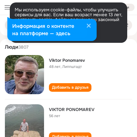
Войти
Мы используем cookie-файлы, чтобы улучшить
сервисы для вас. Если ваш возраст менее 13 лет,
настроить cookie-файлы должен ваш законный
viktor ponomarev
Поиск
представитель.
Больше информации
Информация о контенте
по
людям
Разрешить все
Настроить
на платформе — здесь
Люди
3807
Viktor Ponomarev
48 лет
,
Липпштадт
Добавить в друзья
VIKTOR PONOMAREV
56 лет
Добавить в друзья