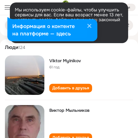
Войти
Мы используем cookie-файлы, чтобы улучшить
сервисы для вас. Если ваш возраст менее 13 лет,
настроить cookie-файлы должен ваш законный
viktor mylnikov
Поиск
представитель.
Больше информации
Информация о контенте
по
людям
Разрешить все
Настроить
на платформе — здесь
Люди
124
Viktor Mylnikov
61 год
Добавить в друзья
Виктор Мыльников
Добавить в друзья