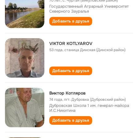
70 лет
,
с. Чуртан (Викуловский район)
Государственный Аграрный Университет
Северного Зауралья
Добавить в друзья
VIKTOR KOTLYAROV
53 года
,
станица Динская (Динской район)
Добавить в друзья
Виктор Котляров
74 года
,
пгт. Дубровка (Дубровский район)
Дубровская Школа 1 им. генерал-майора
И.С.Никитина
Добавить в друзья