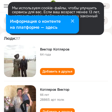
Войти
Мы используем cookie-файлы, чтобы улучшить
сервисы для вас. Если ваш возраст менее 13 лет,
настроить cookie-файлы должен ваш законный
viktor kotlyarov
Поиск
представитель.
Больше информации
Информация о контенте
по
людям
Разрешить все
Настроить
на платформе — здесь
Люди
217
Виктор Котляров
64 года
Добавить в друзья
Котляров Виктор
66 лет
28865 арт полк
Добавить в друзья