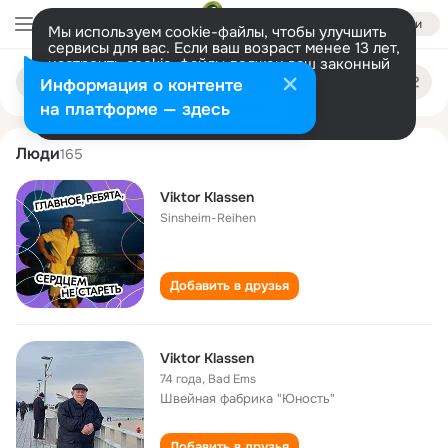
Войти
Мы используем cookie-файлы, чтобы улучшить
сервисы для вас. Если ваш возраст менее 13 лет,
настроить cookie-файлы должен ваш законный
viktor klassen
Поиск
представитель.
Больше информации
Информация о контенте
по
людям
Разрешить все
Настроить
на платформе — здесь
Люди
165
Viktor Klassen
Sinsheim-Reihen
Добавить в друзья
Viktor Klassen
74 года
,
Bad Ems
Швейная фабрика "Юность"
Добавить в друзья