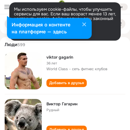
Войти
Мы используем cookie-файлы, чтобы улучшить
сервисы для вас. Если ваш возраст менее 13 лет,
настроить cookie-файлы должен ваш законный
viktor gagarin
Поиск
представитель.
Больше информации
Информация о контенте
по
людям
Разрешить все
Настроить
на платформе — здесь
Люди
599
viktor gagarin
36 лет
World Class - сеть фитнес клубов
Добавить в друзья
Виктор Гагарин
Рудный
Добавить в друзья