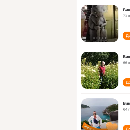
Вик
70 
До
Вик
66 
До
Вик
64 
До