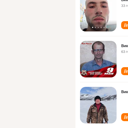
33 
До
Вик
63 
До
Вик
До