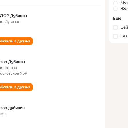
Му
Жен
КТОР Дубинин
Ещё
лет
,
Луганск
Сей
Без
бавить в друзья
тор Дубинин
лет
,
котово
обковское УБР
бавить в друзья
тор дубинин
года