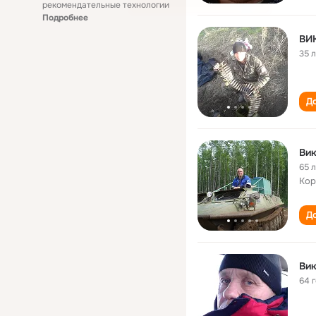
рекомендательные технологии
Подробнее
ВИ
35 
До
Вик
65 
Кор
До
Вик
64 