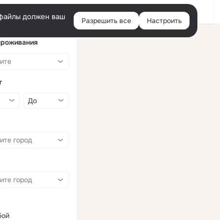
Войти
e-файлы должен ваш
Разрешить все
Настроить
Правая
колонка
проживания
т
бой