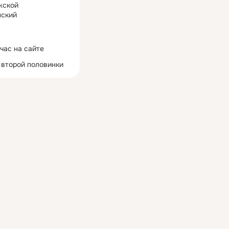
жской
ский
час на сайте
 второй половинки