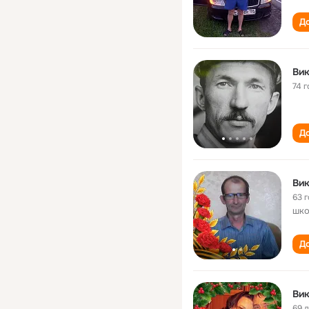
До
Вик
74 г
До
Вик
63 
шко
До
Вик
69 