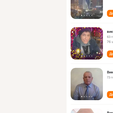
До
вик
63 
76 
До
Вик
73 г
До
Вик