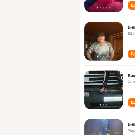
До
Вик
62 
До
Вик
74 г
До
Вик
Мос