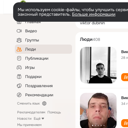
Мы используем cookie-файлы, чтобы улучшить сервис
законный представитель.
Больше информации
Левая
Поиск
Главная
viktor dubinin
колонка
по
людям
Видео
Люди
408
Группы
Люди
Вик
28 
Публикации
Игры
Подарки
До
Поздравления
Рекомендации
Вик
Сменить язык
34 
Рекламодателям
Помощь
Новости
Ещё
До
Мы применяем