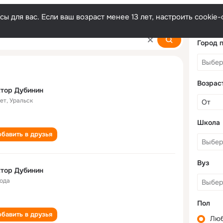
ы для вас. Если ваш возраст менее 13 лет, настроить cooki
Город 
Возрас
тор Дубинин
лет
,
Уральск
Школа
бавить в друзья
Вуз
тор Дубинин
года
Пол
бавить в друзья
Лю