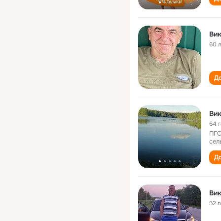
Вик
60 
До
Вик
64 
ПГС
сел
До
Вик
52 