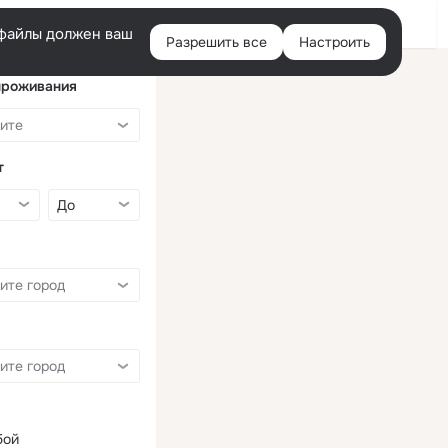
Войти
e-файлы должен ваш
Разрешить все
Настроить
Правая
колонка
проживания
т
бой