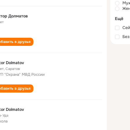
Му
Жен
тор Долматов
Ещё
лет
Сей
Без
бавить в друзья
tor Dolmatov
лет
,
Саратов
П "Охрана" МВД России
бавить в друзья
tor Dolmatov
н-Удэ
кола