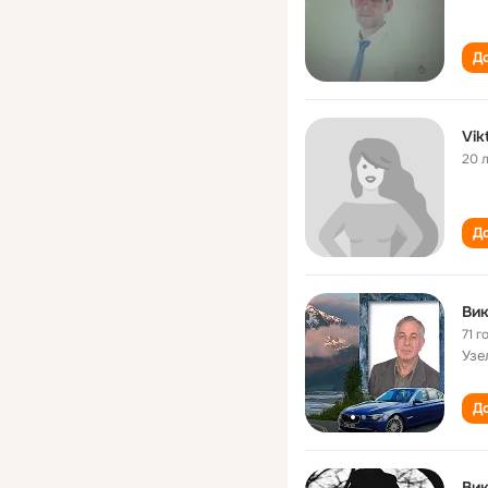
До
Vik
20 
До
Вик
71 г
Узе
До
Ви