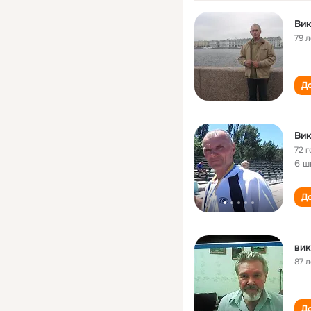
Вик
79 л
До
Вик
72 г
6 ш
До
вик
87 л
До