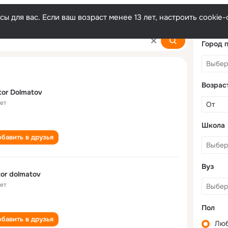
ы для вас. Если ваш возраст менее 13 лет, настроить cooki
Город 
Возрас
tor Dolmatov
лет
Школа
бавить в друзья
Вуз
tor dolmatov
лет
Пол
бавить в друзья
Лю