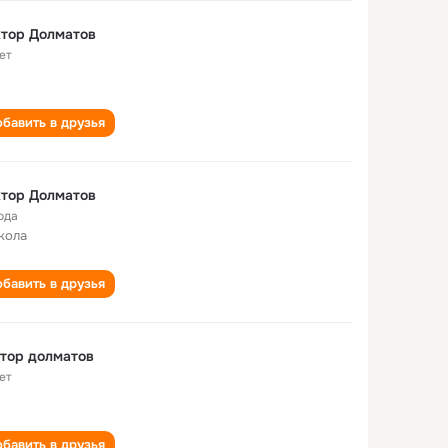
тор Долматов
ет
бавить в друзья
тор Долматов
ода
кола
бавить в друзья
тор долматов
ет
бавить в друзья