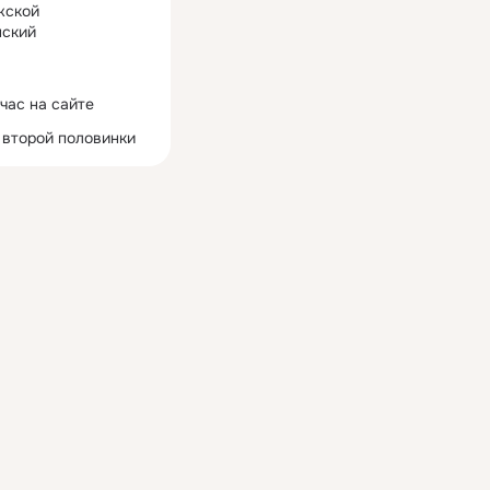
жской
ский
час на сайте
 второй половинки