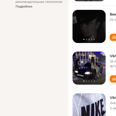
рекомендательные технологии
Подробнее
Вик
25 
До
Vik
26 
ФГУ
До
Vik
Ула
2 ш