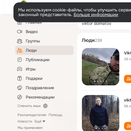
Мы используем cookie-файлы, чтобы улучшить сервис
законный представитель.
Больше информации
Левая
Поиск
Главная
viktor dolmatov
колонка
по
людям
Видео
Люди
239
Группы
Люди
Vik
26 
Публикации
Игры
Подарки
До
Поздравления
Рекомендации
vik
Сменить язык
56 
Рекламодателям
Помощь
Новости
Ещё
До
Мы применяем