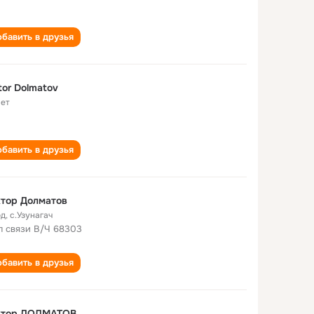
бавить в друзья
tor Dolmatov
лет
бавить в друзья
тор Долматов
од
,
с.Узунагач
л связи В/Ч 68303
бавить в друзья
ктор ДОЛМАТОВ