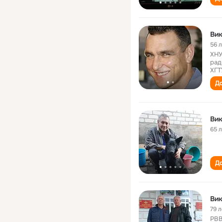
Вик
56 
ХНУ
рад
ХГТ
До
Вик
65 
До
Вик
79 л
РВВ