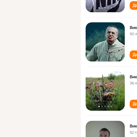
До
Вик
50 
До
Вик
36 
До
Вик
52 