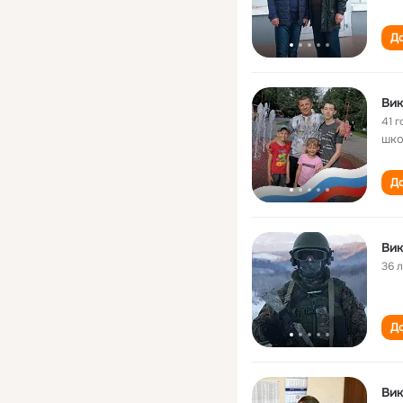
До
Вик
41 г
шко
До
Вик
36 
До
Вик