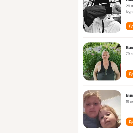
29 
Кур
До
Вик
79 л
До
Вик
19 л
До