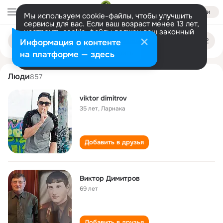
Войти
Мы используем cookie-файлы, чтобы улучшить
сервисы для вас. Если ваш возраст менее 13 лет,
настроить cookie-файлы должен ваш законный
viktor dimitrov
Поиск
представитель.
Больше информации
Информация о контенте
по
людям
Разрешить все
Настроить
на платформе — здесь
Люди
857
viktor dimitrov
35 лет
,
Ларнака
Добавить в друзья
Виктор Димитров
69 лет
Добавить в друзья