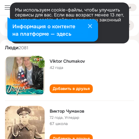
Войти
Мы используем cookie-файлы, чтобы улучшить
сервисы для вас. Если ваш возраст менее 13 лет,
настроить cookie-файлы должен ваш законный
viktor chumakov
Поиск
представитель.
Больше информации
Информация о контенте
по
людям
Разрешить все
Настроить
на платформе — здесь
Люди
2081
Viktor Chumakov
42 года
Добавить в друзья
Виктор Чумаков
72 года
,
Угледар
67 школа
Добавить в друзья