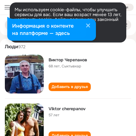
Войти
Мы используем cookie-файлы, чтобы улучшить
сервисы для вас. Если ваш возраст менее 13 лет,
настроить cookie-файлы должен ваш законный
viktor cherepanov
Поиск
представитель.
Больше информации
Информация о контенте
по
людям
Разрешить все
Настроить
на платформе — здесь
Люди
972
Виктор Черепанов
68 лет
,
Сыктывкар
Добавить в друзья
Viktor cherepanov
57 лет
Добавить в друзья