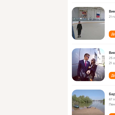
Вик
21 г
До
Вик
25 
21 
До
Бар
67 л
Пен