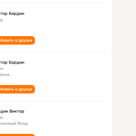
тор Бардин
од
бавить в друзья
тор Бардин
лет
школа
бавить в друзья
дин Виктор
ет
сионный Фонд