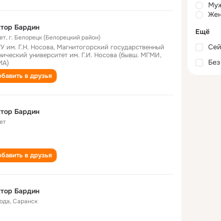
Му
Жен
тор Бардин
Ещё
ет
,
г. Белорецк (Белорецкий район)
Сей
У им. Г.Н. Носова, Магнитогорский государственный
нический университет им. Г.И. Носова (бывш. МГМИ,
Без
МА)
бавить в друзья
тор Бардин
ет
бавить в друзья
тор Бардин
года
,
Саранск