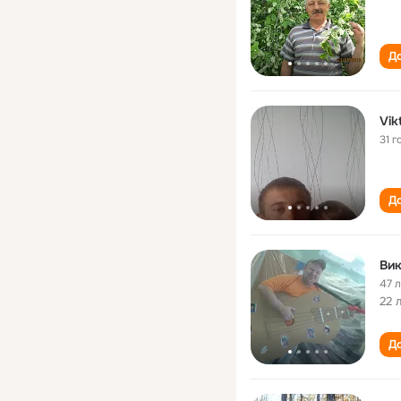
До
Vik
31 г
До
Вик
47 
22 
До