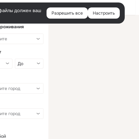
Войти
e-файлы должен ваш
Разрешить все
Настроить
Правая
колонка
проживания
т
бой