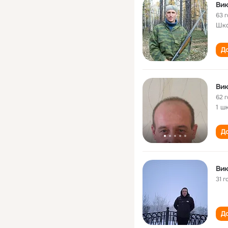
Вик
63 
Шк
До
Вик
62 
1 ш
До
Вик
31 г
До