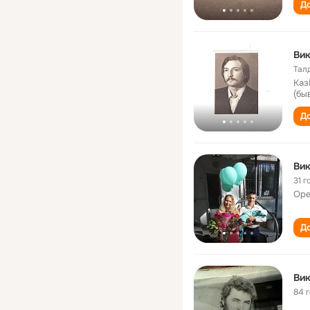
До
Вик
Тал
Каз
(бы
До
Вик
31 г
Оре
До
Вик
84 