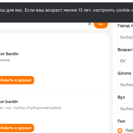
ы для вас. Если ваш возраст менее 13 лет, настроить cooki
Город 
Возрас
tor Bardin
димир
Школа
бавить в друзья
Вуз
tor bardin
лет
,
пос. Куйтун (Куйтунский район)
Пол
бавить в друзья
Лю