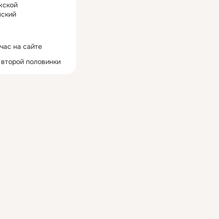
жской
ский
час на сайте
 второй половинки