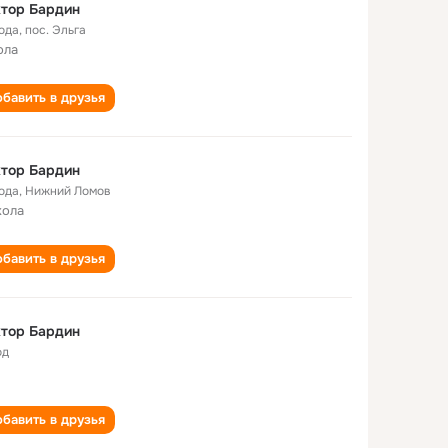
тор Бардин
года
,
пос. Эльга
ола
бавить в друзья
тор Бардин
года
,
Нижний Ломов
кола
бавить в друзья
тор Бардин
од
бавить в друзья