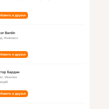
бавить в друзья
tor Bardin
од
,
Ульяновск
бавить в друзья
тор Бардин
лет
,
Иваново
лицей
бавить в друзья