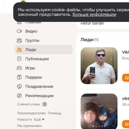
Мы используем cookie-файлы, чтобы улучшить сервис
законный представитель.
Больше информации
Левая
Поиск
Главная
viktor bardin
колонка
по
людям
Видео
Люди
115
Группы
Люди
Vik
Вла
Публикации
Игры
Подарки
До
Поздравления
Рекомендации
vik
Сменить язык
35 
Рекламодателям
Помощь
Новости
Ещё
До
Мы применяем