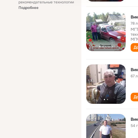
рекомендательные технологии
Подробнее
Вик
78 л
МГТ
тех
МГ
До
Вик
67 л
До
Вик
54 