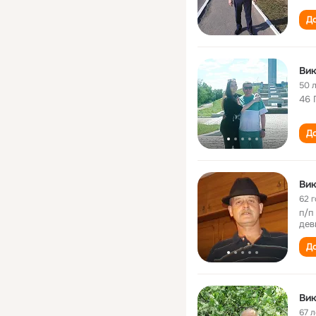
До
Вик
50 
46 
До
Вик
62 
п/п
дев
До
Вик
67 л