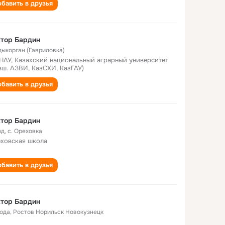
бавить в друзья
тор Бардин
дыкорган (Гавриловка)
НАУ, Казахский национальный аграрный университет
вш. АЗВИ, КазСХИ, КазГАУ)
бавить в друзья
тор Бардин
од
,
с. Ореховка
ховская школа
бавить в друзья
тор Бардин
года
,
Ростов Норильск Новокузнецк