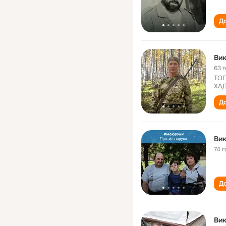
До
Вик
63 
ТОГ
ХАД
До
Вик
74 г
До
Вик