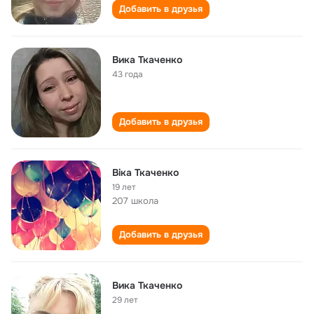
Добавить в друзья
Вика Ткаченко
43 года
Добавить в друзья
Вiка Ткаченко
19 лет
207 школа
Добавить в друзья
Вика Ткаченко
29 лет