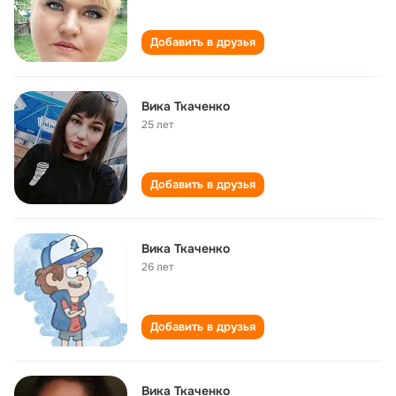
Добавить в друзья
Вика Ткаченко
25 лет
Добавить в друзья
Вика Ткаченко
26 лет
Добавить в друзья
Вика Ткаченко