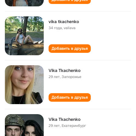
vika tkachenko
34 года
,
valiava
Добавить в друзья
Vika Tkachenko
29 лет
,
Запорожье
Добавить в друзья
Vika Tkachenko
29 лет
,
Екатеринбург