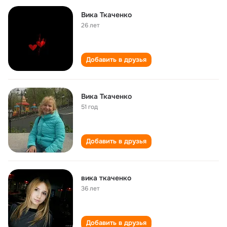
Вика Ткаченко
26 лет
Добавить в друзья
Вика Ткаченко
51 год
Добавить в друзья
вика ткаченко
36 лет
Добавить в друзья