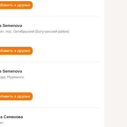
бавить в друзья
a Semenova
лет
,
пос. Октябрьский (Богучанский район)
бавить в друзья
a Semenova
года
,
Мурманск
бавить в друзья
ка Семенова
лет