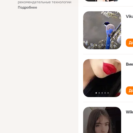
рекомендательные технологии
Подробнее
Vik
До
Ви
До
Wi