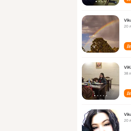
Vik
20 
До
ViK
38 
До
Vik
20 