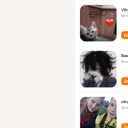
Vik
56 
До
Ви
18 л
До
20 
До