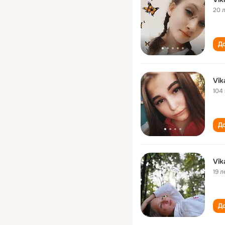
20 
До
Vik
104
До
Vik
19 л
До