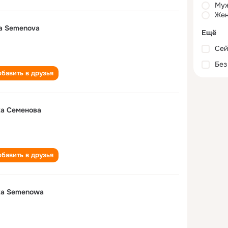
Му
Жен
a Semenova
Ещё
Сей
Без
бавить в друзья
ка Семенова
бавить в друзья
ka Semenowa