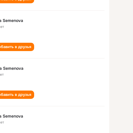
a Semenova
лет
бавить в друзья
a Semenova
лет
бавить в друзья
a Semenova
лет