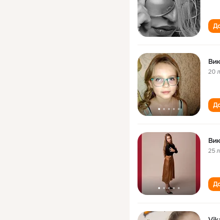
До
Ви
20 
До
Ви
25 
До
Vik