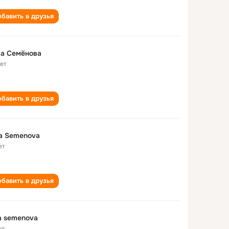
бавить в друзья
ка Семëнова
лет
бавить в друзья
a Semenova
ет
бавить в друзья
a semenova
од