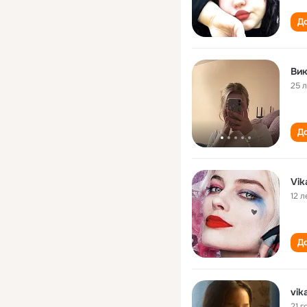
До
Ви
25 
До
Vik
12 л
До
vik
21 г