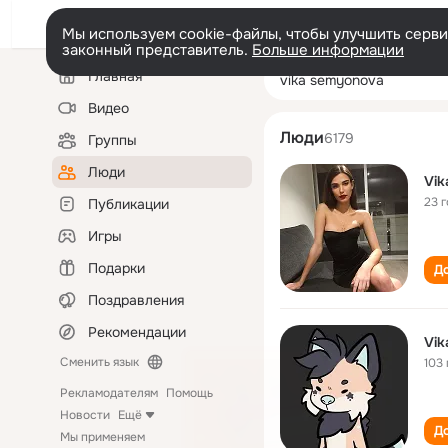
Мы используем cookie-файлы, чтобы улучшить сервис
законный представитель.
Больше информации
Левая
Поиск
Главная
vika semyonova
колонка
по
людям
Видео
Люди
6179
Группы
Люди
Vik
23 
Публикации
Игры
Подарки
До
Поздравления
Рекомендации
Vik
Сменить язык
103 
Рекламодателям
Помощь
Новости
Ещё
До
Мы применяем