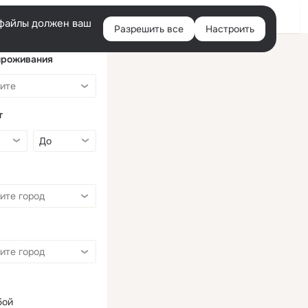
Войти
e-файлы должен ваш
Разрешить все
Настроить
Правая
колонка
проживания
т
бой