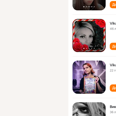
До
Vik
46 
До
Vik
22 
До
Ви
36 