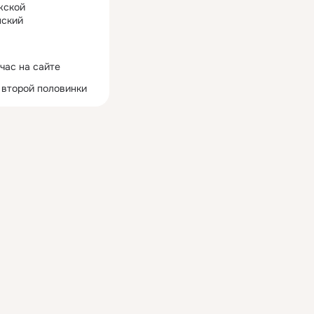
жской
ский
час на сайте
 второй половинки