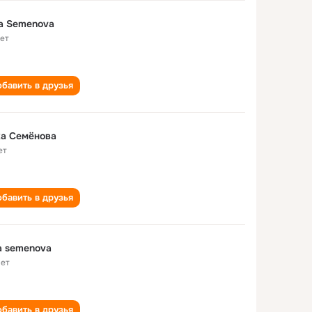
a Semenova
лет
бавить в друзья
ка Семëнова
ет
бавить в друзья
vika semenova
лет
бавить в друзья