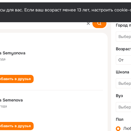
ы для вас. Если ваш возраст менее 13 лет, настроить cooki
Город 
Возрас
a Semyonova
года
Школа
бавить в друзья
Вуз
a Semenova
года
Пол
бавить в друзья
Лю