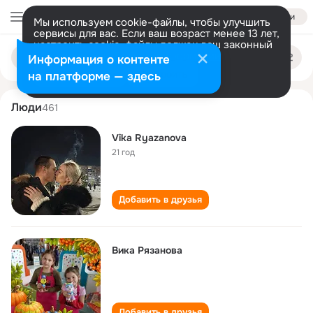
Войти
Мы используем cookie-файлы, чтобы улучшить
сервисы для вас. Если ваш возраст менее 13 лет,
настроить cookie-файлы должен ваш законный
vika ryazanova
Поиск
представитель.
Больше информации
Информация о контенте
по
людям
Разрешить все
Настроить
на платформе — здесь
Люди
461
Vika Ryazanova
21 год
Добавить в друзья
Вика Рязанова
Добавить в друзья