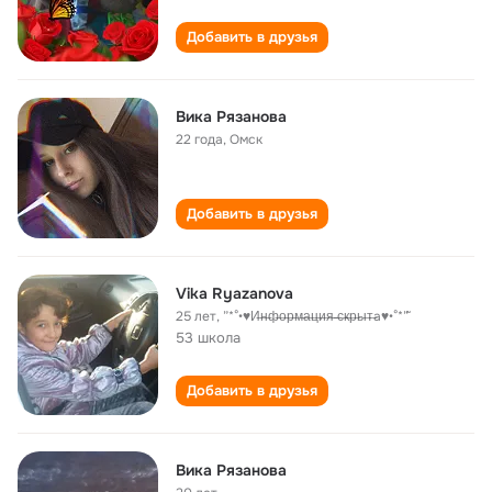
Добавить в друзья
Вика Рязанова
22 года
,
Омск
Добавить в друзья
Vika Ryazanova
25 лет
,
”*°•♥И̶н̶ф̶о̶р̶м̶а̶ц̶и̶я̶ ̶с̶к̶р̶ы̶т̶а♥•°*”˜
53 школа
Добавить в друзья
Вика Рязанова