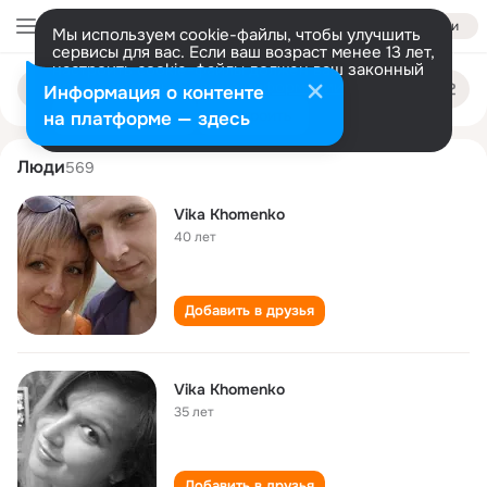
Войти
Мы используем cookie-файлы, чтобы улучшить
сервисы для вас. Если ваш возраст менее 13 лет,
настроить cookie-файлы должен ваш законный
vika khomenko
Поиск
представитель.
Больше информации
Информация о контенте
по
людям
Разрешить все
Настроить
на платформе — здесь
Люди
569
Vika Khomenko
40 лет
Добавить в друзья
Vika Khomenko
35 лет
Добавить в друзья