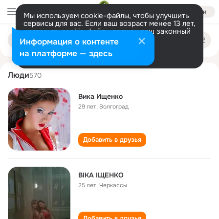
Войти
Мы используем cookie-файлы, чтобы улучшить
сервисы для вас. Если ваш возраст менее 13 лет,
настроить cookie-файлы должен ваш законный
vika ischenko
Поиск
представитель.
Больше информации
Информация о контенте
по
людям
Разрешить все
Настроить
на платформе — здесь
Люди
570
Вика Ищенко
29 лет
,
Волгоград
Добавить в друзья
ВІКА ІЩЕНКО
25 лет
,
Черкассы
Добавить в друзья